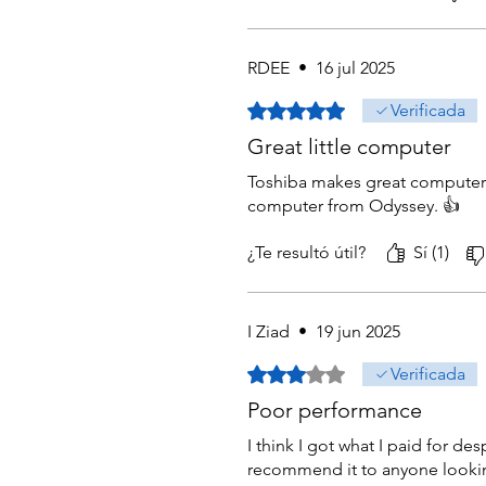
RDEE
•
16 jul 2025
Obtuvo 5 de 5 estrellas.
Verificada
Great little computer
Toshiba makes great computers. 
computer from Odyssey. 👍
¿Te resultó útil?
Sí (1)
I Ziad
•
19 jun 2025
Obtuvo 3 de 5 estrellas.
Verificada
Poor performance
I think I got what I paid for d
recommend it to anyone lookin