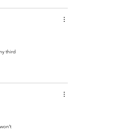
my third
 won’t