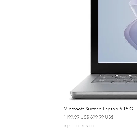
Microsoft Surface Laptop 6 15 
Precio
Precio de oferta
1199,99 US$
699,99 US$
Impuesto excluido