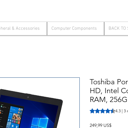
pheral & Accessories
Computer Components
BACK TO
Toshiba Po
HD, Intel C
RAM, 256GB
Según 3 reseñas, la
4.3 | 3
Precio
249,99 US$