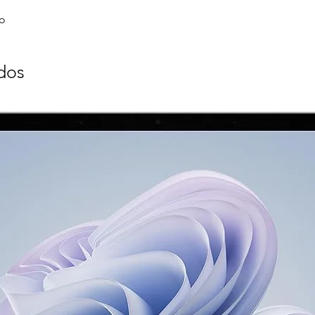
o
dos