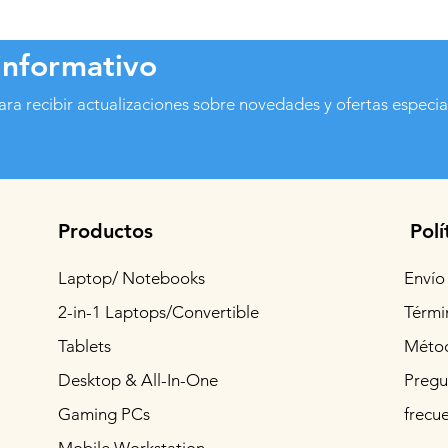
informativo
ara recibir actualizaciones sobre novedades y ofertas especia
Productos
Polí
Laptop/ Notebooks
Envío
2-in-1 Laptops/Convertible
Térmi
Tablets
Métod
Desktop & All-In-One
Pregu
Gaming PCs
frecu