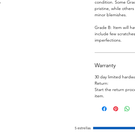
condition. Some Grade
y
pristine, while other
minor blemishes.
Grade B: Item will h
include few scratches
imperfections.
Warranty
30 day limited hardw
Return:
Start the return proc
item.
5 estrellas