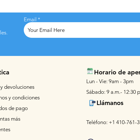
Email
les.
tica
Horario de ape
Lun - Vie: 9am - 3pm
 y devoluciones
Sábado: 9 a.m.- 12:30 p
nos y condiciones
Llámanos
os de pago
ntas más
Teléfono: +1 410-761-
entes