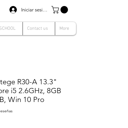
Iniciar sesión
 SCHOOL
Contact us
More
rtege R30-A 13.3"
ore i5 2.6GHz, 8GB
, Win 10 Pro
 calificación es de 4.3 de 5 estrellas
 reseñas