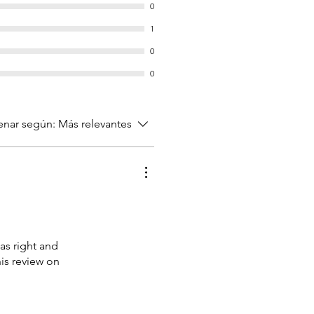
0
1
0
0
nar según:
Más relevantes
as right and
is review on