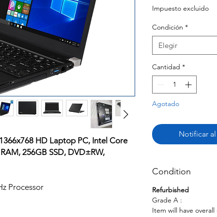
Impuesto excluido
Condición
*
Elegir
Cantidad
*
Agotado
Notificar a
 1366x768 HD Laptop PC, Intel Core
3 RAM, 256GB SSD, DVD±RW,
Condition
Hz Processor
Refurbished
Grade A :
Item will have overal