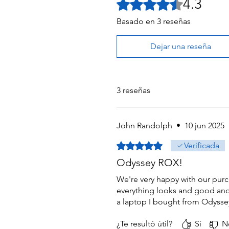
4.3
Obtuvo 4,3 de 5 estrellas.
Basado en 3 reseñas
Dejar una reseña
3 reseñas
John Randolph
•
10 jun 2025
Obtuvo 5 de 5 estrellas.
Verificada
Odyssey ROX!
We're very happy with our purc
everything looks and good and 
a laptop I bought from Odyssey
¿Te resultó útil?
Sí
N