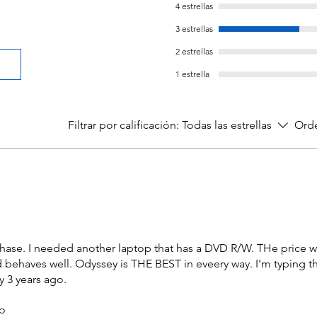
4 estrellas
3 estrellas
2 estrellas
1 estrella
Filtrar por calificación:
Todas las estrellas
Orde
hase. I needed another laptop that has a DVD R/W. THe price w
behaves well. Odyssey is THE BEST in eveery way. I'm typing th
 3 years ago.
o