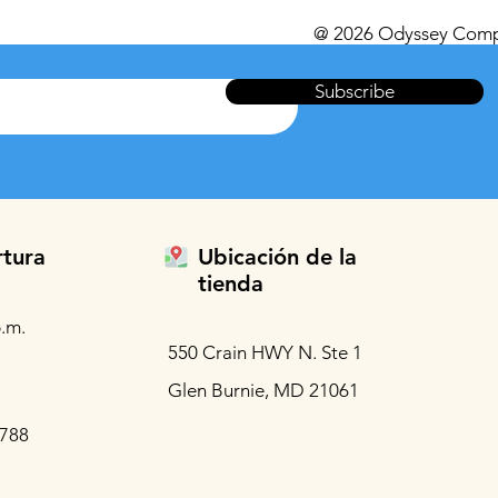
@ 2026 Odyssey Comp
Subscribe
rtura
Ubicación de la
tienda
.m.
550 Crain HWY N. Ste 1
Glen Burnie, MD 21061
3788