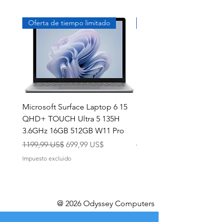
Oferta de tiempo limitado
Exclusivo
Microsoft Surface Laptop 6 15
Dell Latitude 5591 15.6
QHD+ TOUCH Ultra 5 135H
Intel i7-8850H 16GB RA
3.6GHz 16GB 512GB W11 Pro
NVMe MX130 Win 11 Pr
Precio
Precio de oferta
Precio
1199,99 US$
699,99 US$
499,99 US$
Impuesto excluido
Impuesto excluido
@ 2026 Odyssey Computers