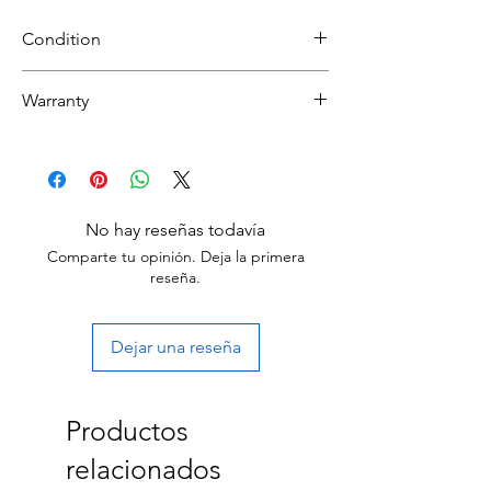
Condition
Refurbished
Warranty
Grade B : Item will have some cosmetic
blemishes that include scratches and/or
30 day limited hardware warranty.
other surface imperfections.
Return:
Start the return process within 30 days of
receiving your item.
No hay reseñas todavía
Comparte tu opinión. Deja la primera
reseña.
Dejar una reseña
Productos
relacionados