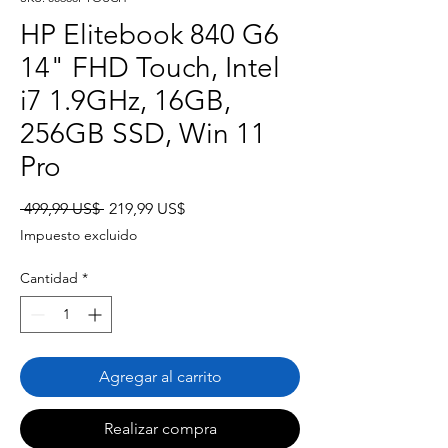
HP Elitebook 840 G6
14" FHD Touch, Intel
i7 1.9GHz, 16GB,
256GB SSD, Win 11
Pro
Precio
Precio
 499,99 US$ 
219,99 US$
de
Impuesto excluido
oferta
Cantidad
*
Agregar al carrito
Realizar compra