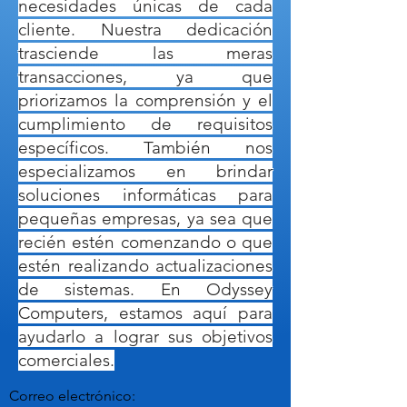
necesidades únicas de cada
cliente. Nuestra dedicación
trasciende las meras
transacciones, ya que
priorizamos la comprensión y el
cumplimiento de requisitos
específicos. También nos
especializamos en brindar
soluciones informáticas para
pequeñas empresas, ya sea que
recién estén comenzando o que
estén realizando actualizaciones
de sistemas. En Odyssey
Computers, estamos aquí para
ayudarlo a lograr sus objetivos
comerciales.
Correo electrónico: