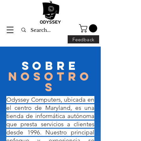
Feedback
sobre
nosotro
s
Odyssey Computers, ubicada en
el centro de Maryland, es una
tienda de informática autónoma
que presta servicios a clientes
desde 1996. Nuestro principal
enfoque y experiencia se