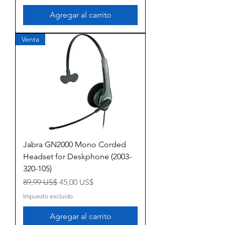
Agregar al carrito
Venta
Jabra GN2000 Mono Corded
Headset for Deskphone (2003-
320-105)
Precio
Precio de oferta
89,99 US$
45,00 US$
Impuesto excluido
Agregar al carrito