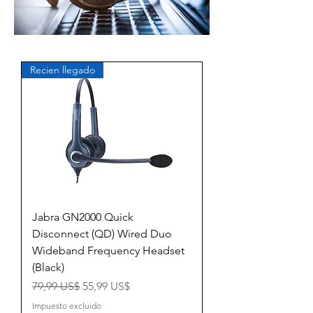
Recien llegado
Jabra GN2000 Quick
Disconnect (QD) Wired Duo
Wideband Frequency Headset
(Black)
Precio
Precio de oferta
79,99 US$
55,99 US$
Impuesto excluido