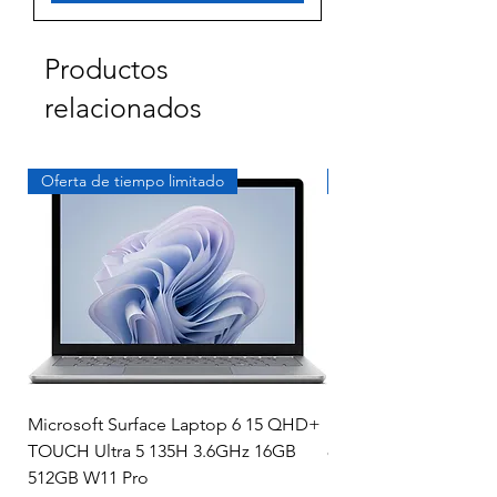
Productos
relacionados
Oferta de tiempo limitado
Exclusivo
Microsoft Surface Laptop 6 15 QHD+
Dell Latitude 5591 15.
TOUCH Ultra 5 135H 3.6GHz 16GB
8850H 16GB RAM 51
512GB W11 Pro
MX130 Win 11 Pro