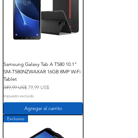
Samsung Galaxy Tab A T580 10.1"
SM-T580NZWAXAR 16GB 8MP WiFi
Tablet
Precio
Precio de oferta
349,99 US$
79,99 US$
Impuesto excluido
Agregar al carrito
Exclusivo