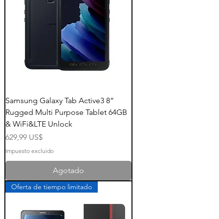
Samsung Galaxy Tab Active3 8”
Rugged Multi Purpose Tablet 64GB
& WiFi&LTE Unlock
Precio
629,99 US$
Impuesto excluido
Agotado
Oferta de tiempo limitado