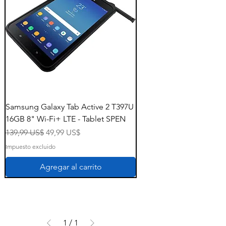
Samsung Galaxy Tab Active 2 T397U
16GB 8" Wi-Fi+ LTE - Tablet SPEN
Precio
Precio de oferta
139,99 US$
49,99 US$
Impuesto excluido
Agregar al carrito
1
/
1