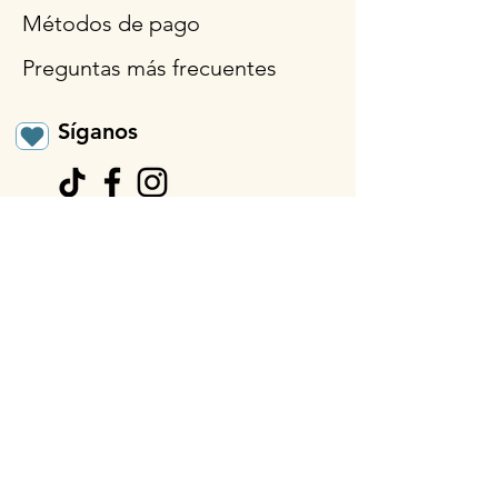
Métodos de pago
Preguntas más frecuentes
Síganos
Horario de
apertura
Lun - Vie: 9am - 3pm
Sábado: 9 a.m.- 12:30
p.m.