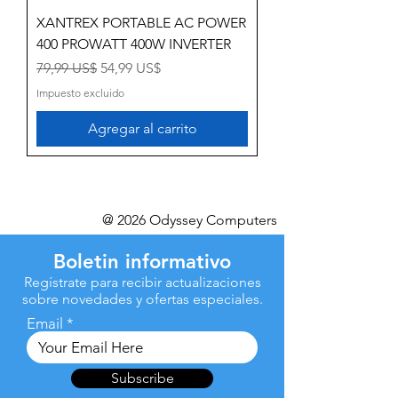
XANTREX PORTABLE AC POWER
400 PROWATT 400W INVERTER
Precio
Precio de oferta
79,99 US$
54,99 US$
Impuesto excluido
Agregar al carrito
@ 2026 Odyssey Computers
Boletin informativo
Regístrate para recibir actualizaciones
sobre novedades y ofertas especiales.
Email
Subscribe