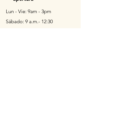
Lun - Vie: 9am - 3pm
Sábado: 9 a.m.- 12:30
p.m.
Llámanos
Teléfono:
+1 410-761-
3788
WhatsApp
Teléfono celular:
+1 443-454-
5693