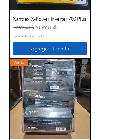
Xantrex X-Power Inverter 700 Plus
Precio
Precio de oferta
99,99 US$
64,99 US$
Impuesto excluido
Agregar al carrito
Venta