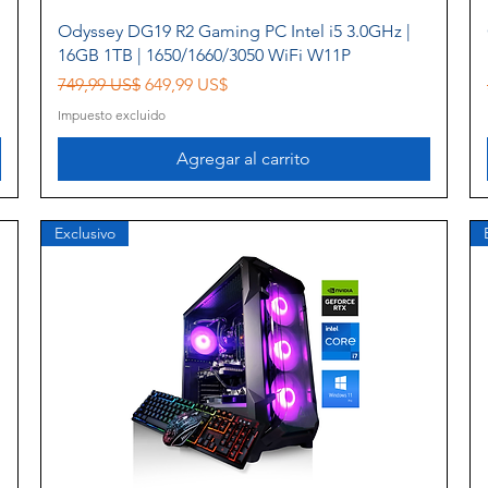
Vista rápida
Odyssey DG19 R2 Gaming PC Intel i5 3.0GHz |
16GB 1TB | 1650/1660/3050 WiFi W11P
Precio
Precio de oferta
749,99 US$
649,99 US$
Impuesto excluido
Agregar al carrito
Exclusivo