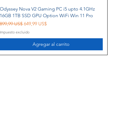
Vista rápida
Odyssey Nova V2 Gaming PC i5 upto 4.1GHz
16GB 1TB SSD GPU Option WiFi Win 11 Pro
Precio
Precio de oferta
899,99 US$
649,99 US$
Impuesto excluido
Agregar al carrito