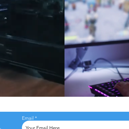
Email