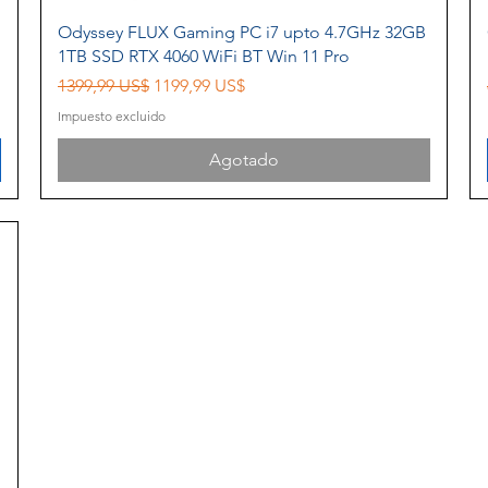
Vista rápida
Odyssey FLUX Gaming PC i7 upto 4.7GHz 32GB
1TB SSD RTX 4060 WiFi BT Win 11 Pro
Precio
Precio de oferta
1399,99 US$
1199,99 US$
Impuesto excluido
Agotado