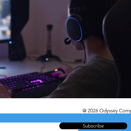
@ 2026 Odyssey Comp
Subscribe