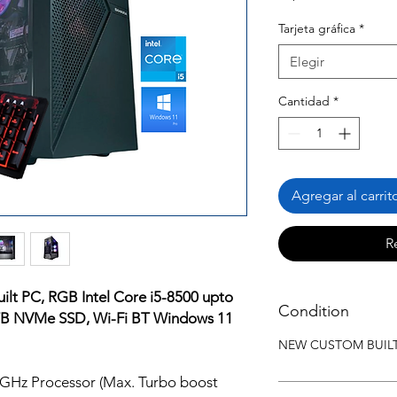
Tarjeta gráfica
*
Elegir
Cantidad
*
Agregar al carrit
R
lt PC, RGB Intel Core i5-8500 upto
Condition
B NVMe SSD, Wi-Fi BT Windows 11
NEW CUSTOM BUIL
0GHz Processor (Max. Turbo boost