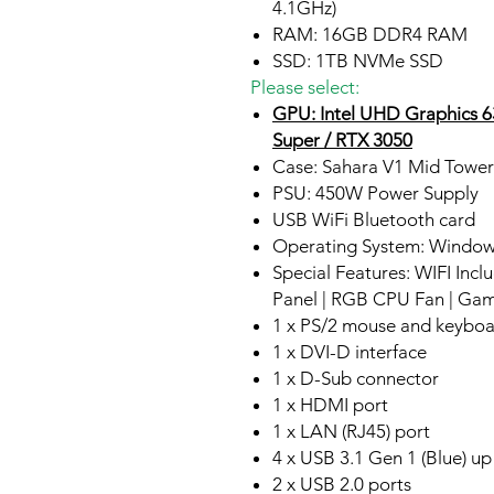
4.1GHz)
RAM: 16GB DDR4 RAM
SSD: 1TB NVMe SSD
Please select:
GPU: Intel UHD Graphics 
Super / RTX 3050
Case: Sahara V1 Mid Towe
PSU: 450W Power Supply
USB WiFi Bluetooth card
Operating System: Window
Special Features: WIFI Inc
Panel | RGB CPU Fan | Ga
1 x PS/2 mouse and keyboa
1 x DVI-D interface
1 x D-Sub connector
1 x HDMI port
1 x LAN (RJ45) port
4 x USB 3.1 Gen 1 (Blue) u
2 x USB 2.0 ports