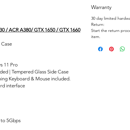
Warranty
30 day limited hardw
Return:
630 / ACR A380/ GTX 1650 / GTX 1660
Start the return proc
item.
r Case
s 11 Pro
luded | Tempered Glass Side Case
ming Keyboard & Mouse included.
rd interface
p to 5Gbps