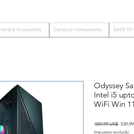
pheral & Accessories
Computer Components
BACK TO
Odyssey Sa
Intel i5 up
WiFi Win 1
Precio
 559,99 US$ 
539,9
Impuesto excluido