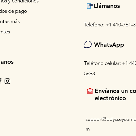
nos y condiciones
Llámanos
os de pago
ntas más
Teléfono: +1 410-761-
entes
WhatsApp
ganos
Teléfono celular: +1 44
5693
Envíanos un c
electrónico
support@odysseycomp
m