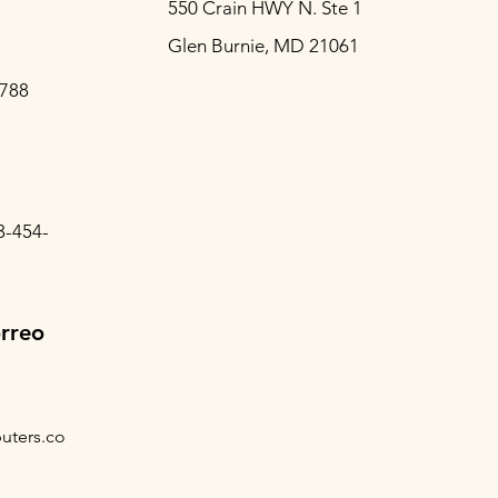
550 Crain HWY N. Ste 1
Glen Burnie, MD 21061
3788
3-454-
orreo
uters.co