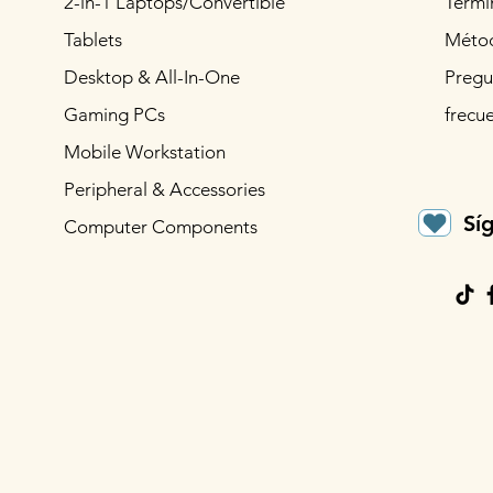
2-in-1 Laptops/Convertible
Térmi
Tablets
Métod
Desktop & All-In-One
Pregu
Gaming PCs
frecu
Mobile Workstation
Peripheral & Accessories
Sí
Computer Components