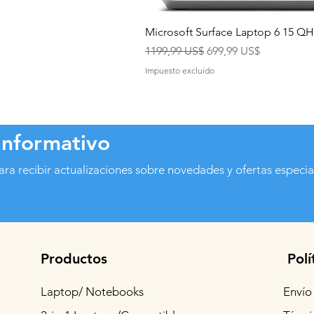
Microsoft Surface Laptop 6 15 
Precio
Precio de oferta
1199,99 US$
699,99 US$
Impuesto excluido
informativo
ara recibir actualizaciones sobre novedades y ofertas especia
Productos
Polí
Laptop/ Notebooks
Envío