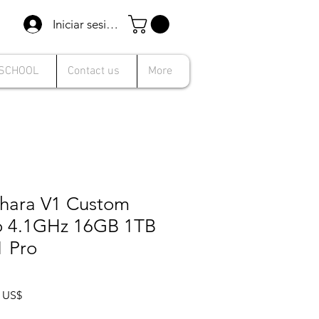
Iniciar sesión
 SCHOOL
Contact us
More
hara V1 Custom
to 4.1GHz 16GB 1TB
1 Pro
Precio
9 US$
de