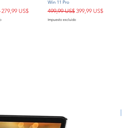
Win 11 Pro
Precio de oferta
Precio
Precio de oferta
$
279,99 US$
499,99 US$
399,99 US$
o
Impuesto excluido
Ex