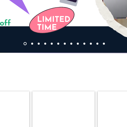
ok
Desktop PC
Gaming P
MT
Custom
|
Gaming
SFF
PC
|