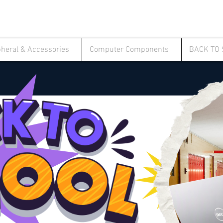
pheral & Accessories
Computer Components
BACK TO