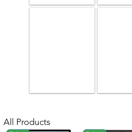
Mobile Workstations
Peripheral
Keyboard
&
Mice
|
Headset
|
etc
All Products