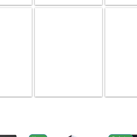
 & Accessories
Backpack
Componen
Smart
CPU
Backpack
|
|
RAM
SwissGear
|
|
HDD
Wenger
|
GPU
|
ETC