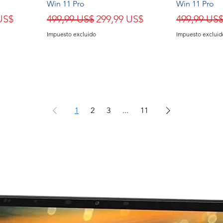
Win 11 Pro
Win 11 Pro
de oferta
Precio
Precio de oferta
Precio
US$
499,99 US$
299,99 US$
499,99 US
Impuesto excluido
Impuesto excluid
1
2
3
...
11