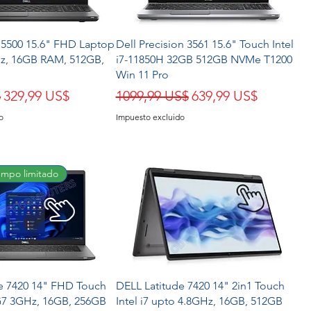
e 5500 15.6" FHD Laptop
Dell Precision 3561 15.6" Touch Intel
GHz, 16GB RAM, 512GB,
i7-11850H 32GB 512GB NVMe T1200
Win 11 Pro
Precio de oferta
Precio
Precio de oferta
$
329,99 US$
1099,99 US$
639,99 US$
o
Impuesto excluido
empo limitado
e 7420 14" FHD Touch
DELL Latitude 7420 14" 2in1 Touch
5G7 3GHz, 16GB, 256GB
Intel i7 upto 4.8GHz, 16GB, 512GB