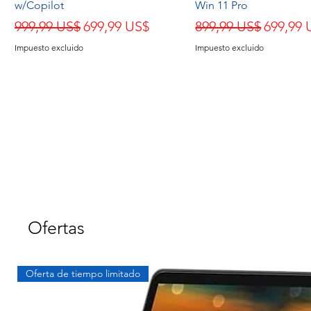
w/Copilot
Win 11 Pro
Precio
Precio de oferta
Precio
Precio 
999,99 US$
699,99 US$
899,99 US$
699,99 
Impuesto excluido
Impuesto excluido
Ofertas
Oferta de tiempo limitado