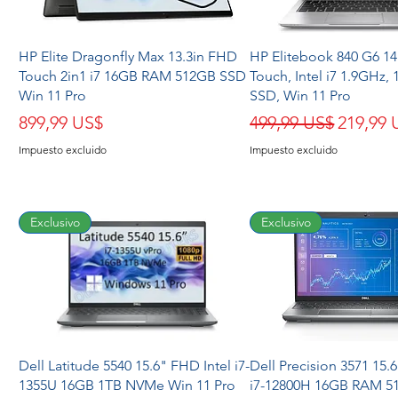
HP Elite Dragonfly Max 13.3in FHD
HP Elitebook 840 G6 1
Touch 2in1 i7 16GB RAM 512GB SSD
Touch, Intel i7 1.9GHz,
Win 11 Pro
SSD, Win 11 Pro
Precio
Precio
Precio 
899,99 US$
499,99 US$
219,99 
Impuesto excluido
Impuesto excluido
Exclusivo
Exclusivo
Dell Latitude 5540 15.6" FHD Intel i7-
Dell Precision 3571 15.
1355U 16GB 1TB NVMe Win 11 Pro
i7-12800H 16GB RAM 5