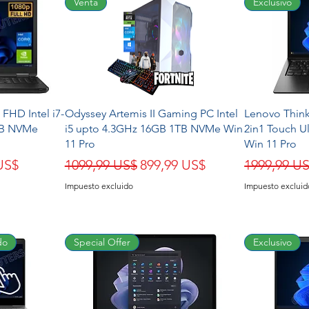
Venta
Exclusivo
 FHD Intel i7-
Odyssey Artemis II Gaming PC Intel
Lenovo Think
GB NVMe
i5 upto 4.3GHz 16GB 1TB NVMe Win
2in1 Touch U
11 Pro
Win 11 Pro
de oferta
Precio
Precio de oferta
Precio
US$
1099,99 US$
899,99 US$
1999,99 U
Impuesto excluido
Impuesto excluid
do
Special Offer
Exclusivo