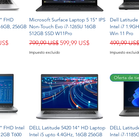
4" FHD
Microsoft Surface Laptop 5 15" IPS
Dell Latitud
 16GB, 256GB
Non-Touch Evo i7-1265U 16GB
Intel i7 1.9
512GB SSD W11Pro
Win 11 Pro
de oferta
Precio
Precio de oferta
Precio
US$
799,99 US$
599,99 US$
499,99 US
Impuesto excluido
Impuesto excluid
Oferta de ti
6" FHD Intel
DELL Latitude 5420 14" HD Laptop
DELL Latitud
12GB T600
Intel i5 upto 4.4GHz, 16GB 256GB
Intel i7-118