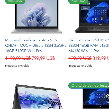
Exclusivo
Exclusivo
Microsoft Surface Laptop 6 15
Dell Latitude 5591 15.6"
QHD+ TOUCH Ultra 5 135H 3.6GHz
8850H 16GB RAM 512
16GB 512GB W11 Pro
MX130 Win 11 Pro
Precio
Precio de oferta
Precio
Precio 
1199,99 US$
799,99 US$
499,99 US$
319,99 
Impuesto excluido
Impuesto excluido
Oferta de tiempo limita