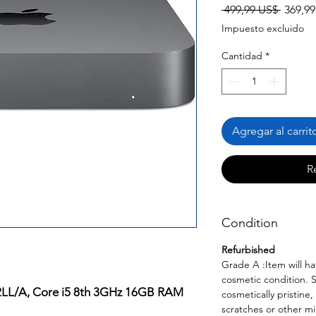
Precio
 499,99 US$ 
369,9
Impuesto excluido
Cantidad
*
Agregar al carrit
R
Condition
Refurbished
Grade A :Item will ha
cosmetic condition. 
LL/A, Core i5 8th 3GHz 16GB RAM
cosmetically pristine,
scratches or other m