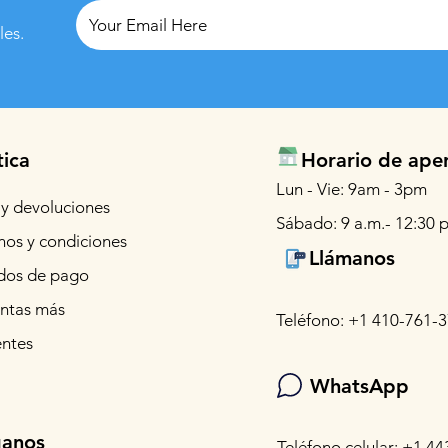
les.
tica
Horario de ape
Lun - Vie: 9am - 3pm
 y devoluciones
Sábado: 9 a.m.- 12:30 p
nos y condiciones
Llámanos
os de pago
ntas más
Teléfono: +1 410-761-
entes
WhatsApp
ganos
Teléfono celular: +1 44