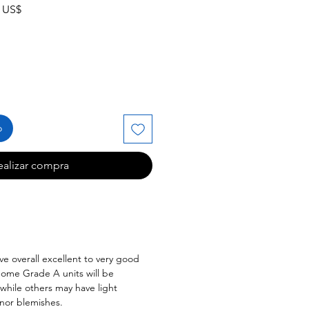
Precio
9 US$
de
oferta
o
ealizar compra
ve overall excellent to very good
Some Grade A units will be
 while others may have light
inor blemishes.