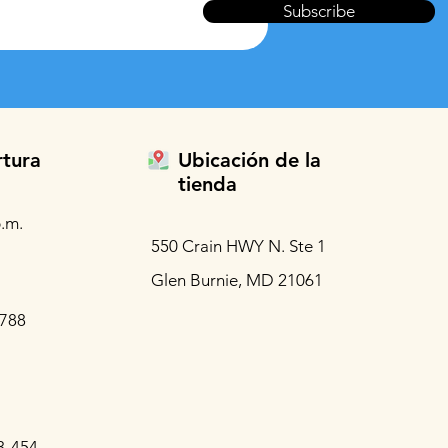
Subscribe
rtura
Ubicación de la
tienda
.m.
550 Crain HWY N. Ste 1
Glen Burnie, MD 21061
3788
3-454-