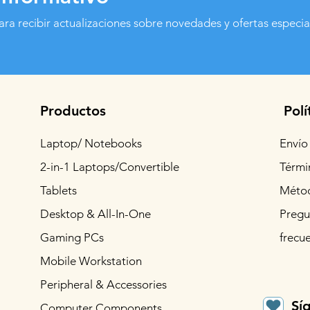
ara recibir actualizaciones sobre novedades y ofertas especia
Productos
Polí
Laptop/ Notebooks
Envío
2-in-1 Laptops/Convertible
Térmi
Tablets
Métod
Desktop & All-In-One
Pregu
Gaming PCs
frecu
Mobile Workstation
Peripheral & Accessories
Sí
Computer Components