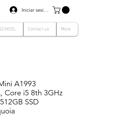
Iniciar sesión
 SCHOOL
Contact us
More
Mini A1993
 Core i5 8th 3GHz
512GB SSD
uoia