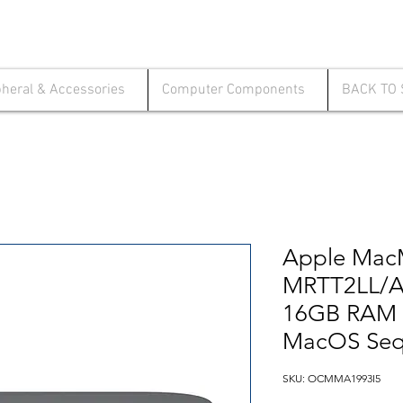
pheral & Accessories
Computer Components
BACK TO
Apple Mac
MRTT2LL/A,
16GB RAM 
MacOS Seq
SKU: OCMMA1993I5