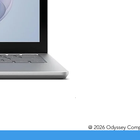
Dell Latitude 5591 15.6" F
Precio
Precio de oferta
499,99 US$
319,99 US$
Impuesto excluido
@ 2026 Odyssey Comp