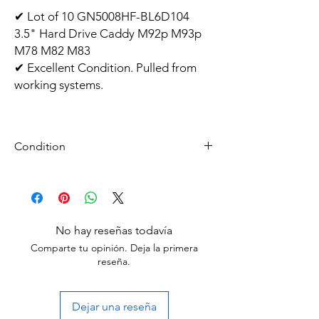
✔ Lot of 10 GN5008HF-BL6D104
3.5" Hard Drive Caddy M92p M93p
M78 M82 M83
✔ Excellent Condition. Pulled from
working systems.
Condition
Used: An item that has been used
previously. The item may have some
signs of cosmetic wear, but is
fully operational and functions as
No hay reseñas todavía
intended. This item may be a floor
Comparte tu opinión. Deja la primera
model or store return that has been
reseña.
used. See the seller’s listing for full
details and description of any
imperfections
Dejar una reseña