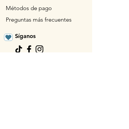
Métodos de pago
Preguntas más frecuentes
Síganos
Horario de
apertura
Lun - Vie: 9am - 3pm
Sábado: 9 a.m.- 12:30
p.m.