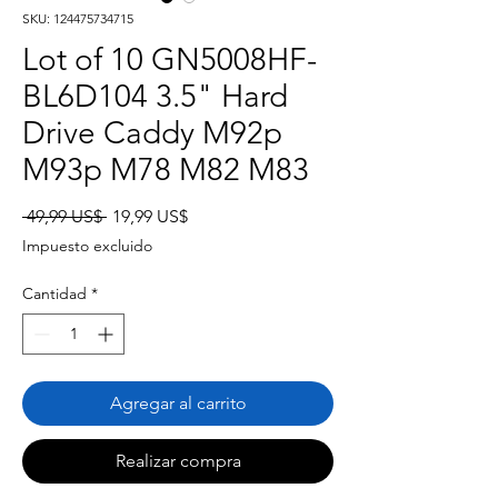
SKU: 124475734715
Lot of 10 GN5008HF-
BL6D104 3.5" Hard
Drive Caddy M92p
M93p M78 M82 M83
Precio
Precio
 49,99 US$ 
19,99 US$
de
Impuesto excluido
oferta
Cantidad
*
Agregar al carrito
Realizar compra