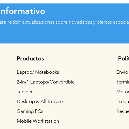
informativo
ara recibir actualizaciones sobre novedades y ofertas especia
Productos
Polí
Laptop/ Notebooks
Envío
2-in-1 Laptops/Convertible
Térmi
Tablets
Métod
Desktop & All-In-One
Pregu
Gaming PCs
frecu
Mobile Workstation