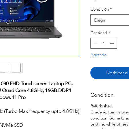
Condición
*
Elegir
Cantidad
*
Agotado
Notificar a
x1080 FHD Touchscreen Laptop PC,
65U Quad Core 4.8GHz, 16GB DDR4
Condition
dows 11 Pro
Refurbished
Hz (Turbo Max frequency upto 4.8GHz)
Grade A: Item is over
condition. Some Grade
pristine, while other
 NVMe SSD