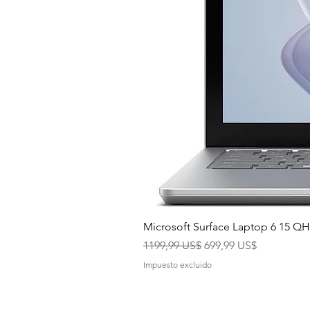
Microsoft Surface Laptop 6 15 
Precio
Precio de oferta
1199,99 US$
699,99 US$
Impuesto excluido