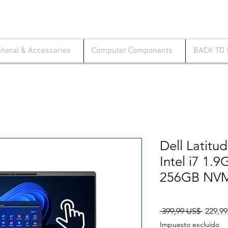
pheral & Accessories
Computer Components
BACK TO
Dell Latitu
Intel i7 1
256GB NVM
Precio
 399,99 US$ 
229,9
Impuesto excluido