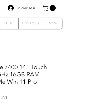
Iniciar sesión
 SCHOOL
Contact us
More
de 7400 14" Touch
.9GHz 16GB RAM
e Win 11 Pro
Precio
9 US$
de