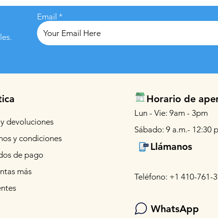
Email
les.
tica
Horario de ape
Lun - Vie: 9am - 3pm
 y devoluciones
Sábado: 9 a.m.- 12:30 p
nos y condiciones
Llámanos
os de pago
ntas más
Teléfono: +1 410-761-
entes
WhatsApp