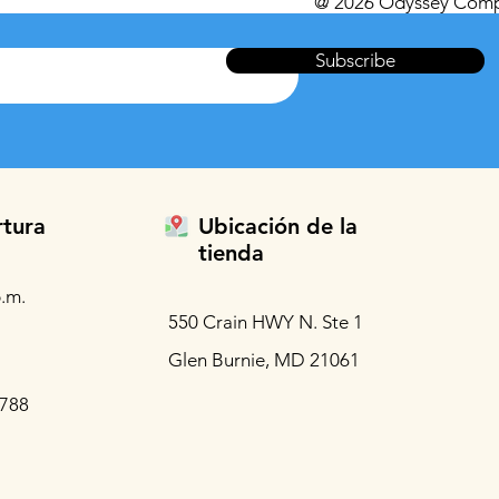
@ 2026 Odyssey Comp
Subscribe
rtura
Ubicación de la
tienda
.m.
550 Crain HWY N. Ste 1
Glen Burnie, MD 21061
3788