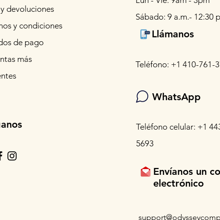
Lun - Vie: 9am - 3pm
 y devoluciones
Sábado: 9 a.m.- 12:30 p
nos y condiciones
Llámanos
os de pago
ntas más
Teléfono: +1 410-761-
entes
WhatsApp
ganos
Teléfono celular: +1 44
5693
Envíanos un c
electrónico
support@odysseycomp