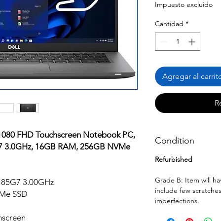
Impuesto excluido
Cantidad
*
Agregar al carrit
R
x1080 FHD Touchscreen Notebook PC,
Condition
5G7 3.0GHz, 16GB RAM, 256GB NVMe
Refurbished
Grade B: Item will h
-1185G7 3.00GHz
include few scratches
VMe SSD
imperfections.
hscreen