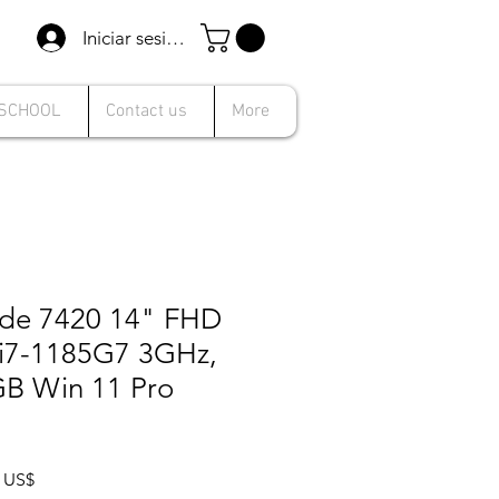
Iniciar sesión
 SCHOOL
Contact us
More
ude 7420 14" FHD
l i7-1185G7 3GHz,
B Win 11 Pro
Precio
9 US$