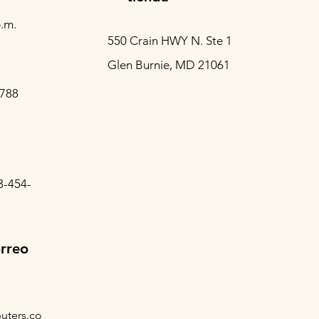
.m.
550 Crain HWY N. Ste 1
Glen Burnie, MD 21061
3788
3-454-
orreo
uters.co