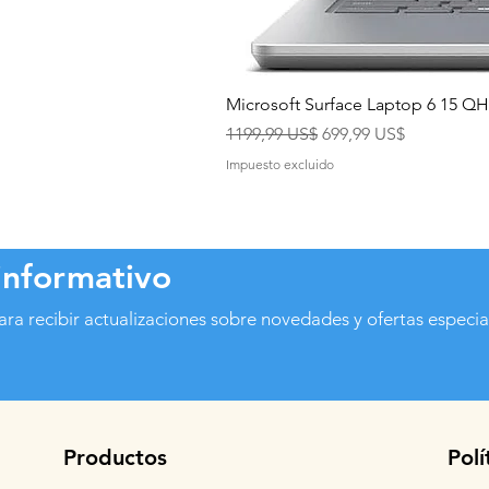
Microsoft Surface Laptop 6 15 
Precio
Precio de oferta
1199,99 US$
699,99 US$
Impuesto excluido
informativo
ara recibir actualizaciones sobre novedades y ofertas especia
Productos
Polí