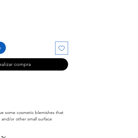
de
oferta
o
ealizar compra
ave some cosmetic blemishes that
 and/or other small surface