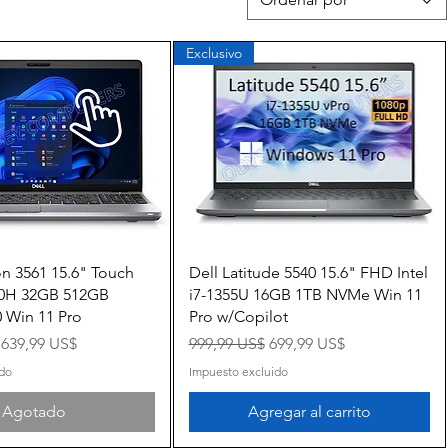
Exclusivo
Vista rápida
Vista rápida
on 3561 15.6" Touch
Dell Latitude 5540 15.6" FHD Intel
850H 32GB 512GB
i7-1355U 16GB 1TB NVMe Win 11
 Win 11 Pro
Pro w/Copilot
Precio de oferta
Precio
Precio de oferta
639,99 US$
999,99 US$
699,99 US$
ido
Impuesto excluido
Agotado
Agregar al carrito