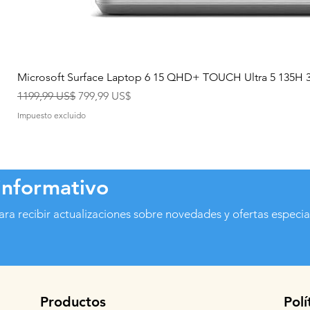
Microsoft Surface Laptop 6 15 QHD+ TOUCH Ultra 5 135H
Precio
Precio de oferta
1199,99 US$
799,99 US$
Impuesto excluido
informativo
ara recibir actualizaciones sobre novedades y ofertas especia
Productos
Polí