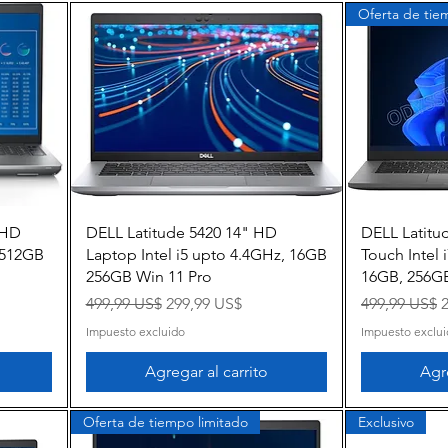
Oferta de tie
Vista rápida
FHD
DELL Latitude 5420 14" HD
DELL Latitu
 512GB
Laptop Intel i5 upto 4.4GHz, 16GB
Touch Intel
256GB Win 11 Pro
16GB, 256GB
a
Precio
Precio de oferta
Precio
P
499,99 US$
299,99 US$
499,99 US$
Impuesto excluido
Impuesto exclu
Agregar al carrito
Agre
Oferta de tiempo limitado
Exclusivo