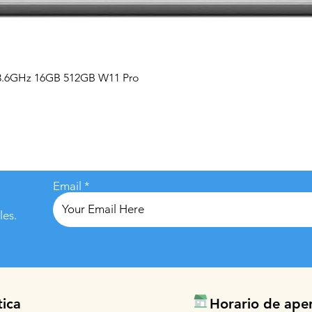
Vista rápida
 3.6GHz 16GB 512GB W11 Pro
Email
les.
tica
Horario de ape