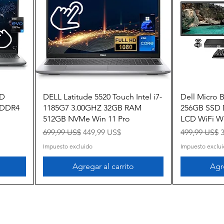
Vista rápida
HD
DELL Latitude 5520 Touch Intel i7-
Dell Micro 
B DDR4
1185G7 3.00GHZ 32GB RAM
256GB SSD
512GB NVMe Win 11 Pro
LCD WiFi Wi
a
Precio
Precio de oferta
Precio
P
699,99 US$
449,99 US$
499,99 US$
Impuesto excluido
Impuesto exclu
Agregar al carrito
Agre