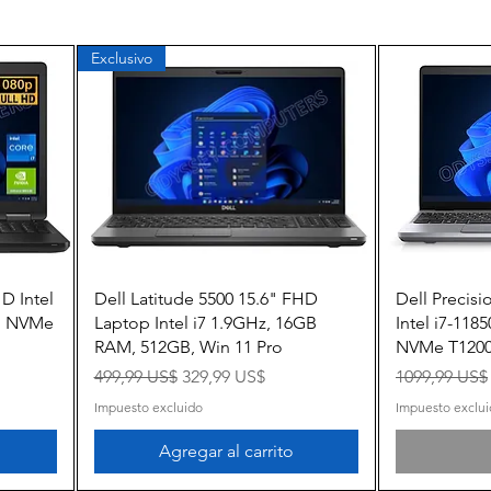
Exclusivo
Vista rápida
D Intel
Dell Latitude 5500 15.6" FHD
Dell Precisi
B NVMe
Laptop Intel i7 1.9GHz, 16GB
Intel i7-11
RAM, 512GB, Win 11 Pro
NVMe T1200
a
Precio
Precio de oferta
Precio
499,99 US$
329,99 US$
1099,99 US$
Impuesto excluido
Impuesto exclu
Agregar al carrito