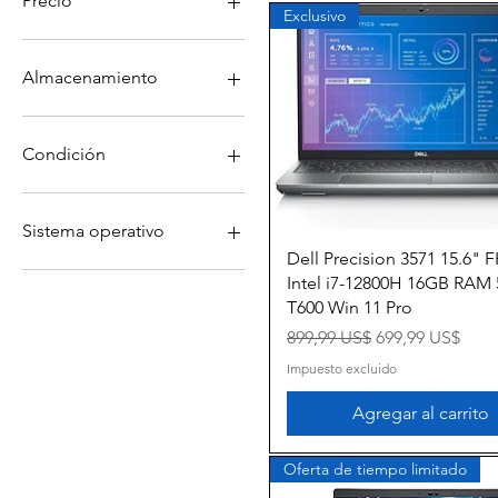
Precio
Exclusivo
99 US$
700 US$
Almacenamiento
1TB NVMe
256GB
Condición
256GB NVMe
512GB
Grade A
512GB NVMe
Grade B
Sistema operativo
Vista rápida
Dell Precision 3571 15.6" 
Windows 10
Intel i7-12800H 16GB RAM
Windows 10 Pro
T600 Win 11 Pro
Precio
Precio de ofert
899,99 US$
699,99 US$
Impuesto excluido
Agregar al carrito
Oferta de tiempo limitado