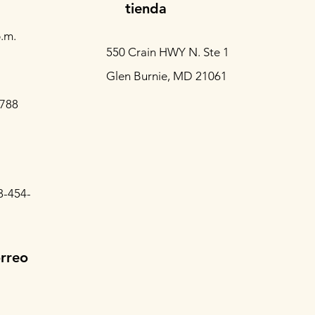
tienda
.m.
550 Crain HWY N. Ste 1
Glen Burnie, MD 21061
3788
3-454-
orreo