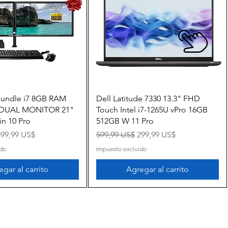
Vista rápida
Vista rápida
Bundle i7 8GB RAM
Dell Latitude 7330 13.3" FHD
 DUAL MONITOR 21"
Touch Intel i7-1265U vPro 16GB
n 10 Pro
512GB W 11 Pro
recio de oferta
Precio
Precio de oferta
399,99 US$
599,99 US$
299,99 US$
ido
Impuesto excluido
gar al carrito
Agregar al carrito