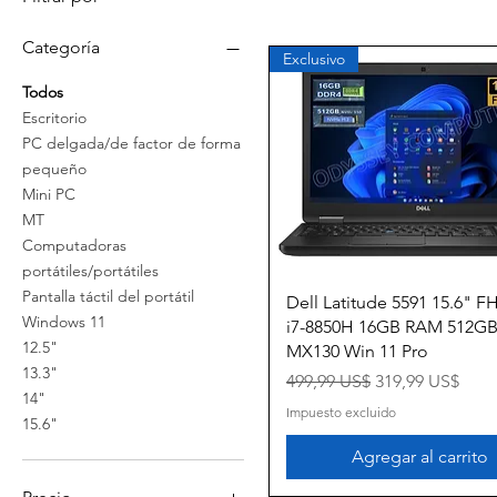
Categoría
Exclusivo
Todos
Escritorio
PC delgada/de factor de forma
pequeño
Mini PC
MT
Computadoras
portátiles/portátiles
Pantalla táctil del portátil
Vista rápida
Dell Latitude 5591 15.6" FH
Windows 11
i7-8850H 16GB RAM 512G
12.5"
MX130 Win 11 Pro
13.3"
Precio
Precio de ofert
499,99 US$
319,99 US$
14"
Impuesto excluido
15.6"
Agregar al carrito