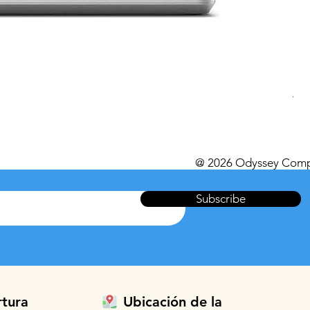
Del
Pre
499
Impu
@ 2026 Odyssey Comp
Subscribe
rtura
Ubicación de la