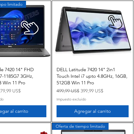
mpo limitado
Vista rápida
Vista rápida
de 7420 14" FHD
DELL Latitude 7420 14" 2in1
 i7-1185G7 3GHz,
Touch Intel i7 upto 4.8GHz, 16GB,
 Win 11 Pro
512GB Win 11 Pro
recio de oferta
Precio
Precio de oferta
279,99 US$
499,99 US$
399,99 US$
ido
Impuesto excluido
gar al carrito
Agregar al carrito
Oferta de tiempo limitado