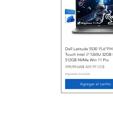
Vista rápida
Dell Latitude 5530 15.6"F
Touch Intel i7-1265U 32G
512GB NVMe Win 11 Pro
Precio
Precio de ofert
799,99 US$
469,99 US$
Impuesto excluido
Agregar al carrito