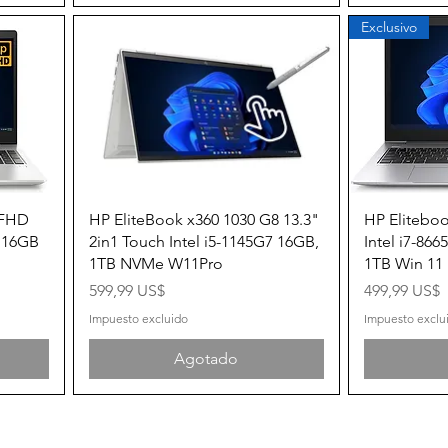
Exclusivo
Vista rápida
 FHD
HP EliteBook x360 1030 G8 13.3"
HP Elitebo
z 16GB
2in1 Touch Intel i5-1145G7 16GB,
Intel i7-86
1TB NVMe W11Pro
1TB Win 11
Precio
Precio
599,99 US$
499,99 US$
Impuesto excluido
Impuesto exclu
Agotado