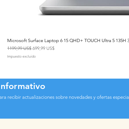
Microsoft Surface Laptop 6 15 QHD+ TOUCH Ultra 5 135H
Precio
Precio de oferta
1199,99 US$
699,99 US$
Impuesto excluido
informativo
ara recibir actualizaciones sobre novedades y ofertas especia