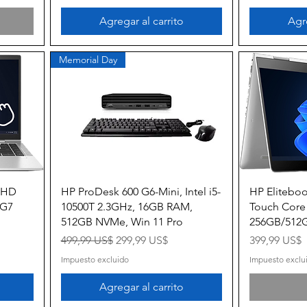
Agregar al carrito
Agre
Memorial Day
Vista rápida
 FHD
HP ProDesk 600 G6-Mini, Intel i5-
HP Eliteboo
5G7
10500T 2.3GHz, 16GB RAM,
Touch Core
512GB NVMe, Win 11 Pro
256GB/512G
a
Precio
Precio de oferta
Precio
499,99 US$
299,99 US$
399,99 US$
Impuesto excluido
Impuesto exclu
Agregar al carrito