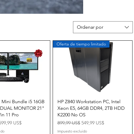
Ordenar por
Oferta de tiempo limitado
Vista rápida
Vista rápida
 Mini Bundle i5 16GB
HP Z840 Workstation PC, Intel
 DUAL MONITOR 21"
Xeon E5, 64GB DDR4, 2TB HDD
in 11 Pro
K2200 No OS
Precio de oferta
Precio
Precio de oferta
599,99 US$
899,99 US$
549,99 US$
ido
Impuesto excluido