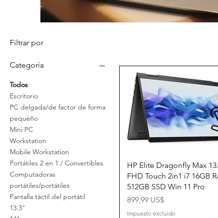
Filtrar por
Categoría
Todos
Escritorio
PC delgada/de factor de forma
pequeño
Mini PC
Workstation
Mobile Workstation
Portátiles 2 en 1 / Convertibles
Vista rápida
HP Elite Dragonfly Max 13
Computadoras
FHD Touch 2in1 i7 16GB 
portátiles/portátiles
512GB SSD Win 11 Pro
Pantalla táctil del portátil
Precio
899,99 US$
13.3"
Impuesto excluido