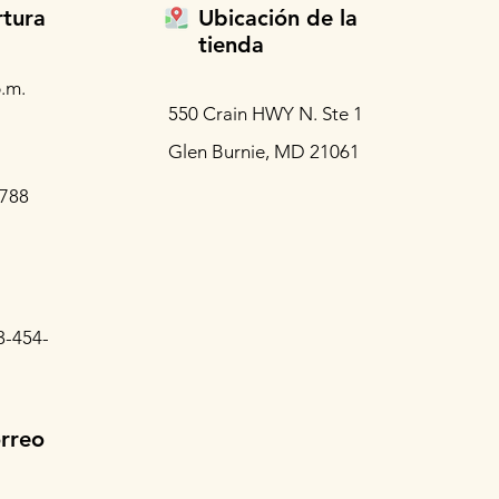
rtura
Ubicación de la
tienda
.m.
550 Crain HWY N. Ste 1
Glen Burnie, MD 21061
3788
3-454-
orreo