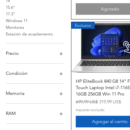
14"
15.6"
Agotado
17.3"
Windows 11
Exclusivo
Monitores
Estación de acoplamiento
Precio
24 US$
1150 US$
Condición
Vista rápida
HP EliteBook 840 G8 14"
Grade A
Touch Laptop Intel i7-116
Grade B
Memoria
16GB 256GB Win 11 Pro
Precio
Precio de ofert
699,99 US$
319,99 US$
1TB SSD
Impuesto excluido
256GB SSD
RAM
512GB SSD
Agregar al carrito
16GB DDR4