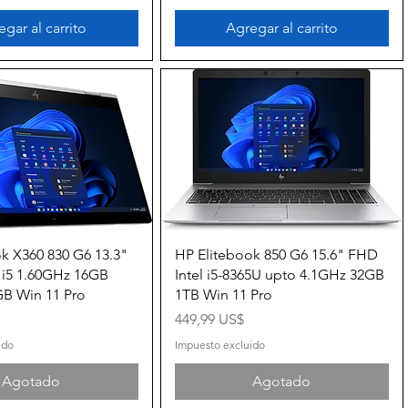
gar al carrito
Agregar al carrito
Vista rápida
Vista rápida
k X360 830 G6 13.3"
HP Elitebook 850 G6 15.6" FHD
 i5 1.60GHz 16GB
Intel i5-8365U upto 4.1GHz 32GB
B Win 11 Pro
1TB Win 11 Pro
Precio
449,99 US$
ido
Impuesto excluido
Agotado
Agotado