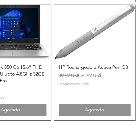
Vista rápida
Vista rápida
ok 850 G6 15.6" FHD
HP Rechargeable Active Pen G3
65U upto 4.8GHz 32GB
Precio
Precio de oferta
49,99 US$
24,99 US$
 Pro
Impuesto excluido
ido
Agotado
Agotado