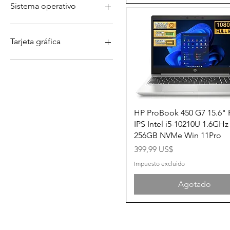
32GB DDR4
Sistema operativo
Windows 10 Pro
Windows 11 Pro
Tarjeta gráfica
NVIDIA Quadro K2200
NVIDIA Quadro P2000
NVIDIA Quadro T1000
NVIDIA Quadro T2000
Vista rápida
HP ProBook 450 G7 15.6"
IPS Intel i5-10210U 1.6GH
256GB NVMe Win 11Pro
Precio
399,99 US$
Impuesto excluido
Agotado