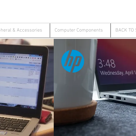
pheral & Accessories
Computer Components
BACK TO