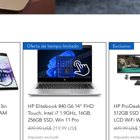
Oferta de tiempo limitado
Exclusivo
Vista rápida
.3in
HP Elitebook 840 G6 14" FHD
HP ProDesk
RAM
Touch, Intel i7 1.9GHz, 16GB,
512GB SSD
256GB SSD, Win 11 Pro
LCD WiFi W
Precio
Precio de oferta
Precio
499,99 US$
219,99 US$
699,99 US$
Impuesto excluido
Impuesto exclu