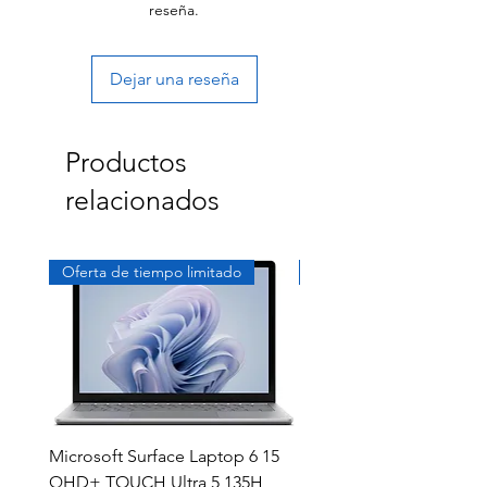
reseña.
Dejar una reseña
Productos
relacionados
Oferta de tiempo limitado
Exclusivo
Microsoft Surface Laptop 6 15
Dell Latitude 5591 15.6
QHD+ TOUCH Ultra 5 135H
Intel i7-8850H 16GB RA