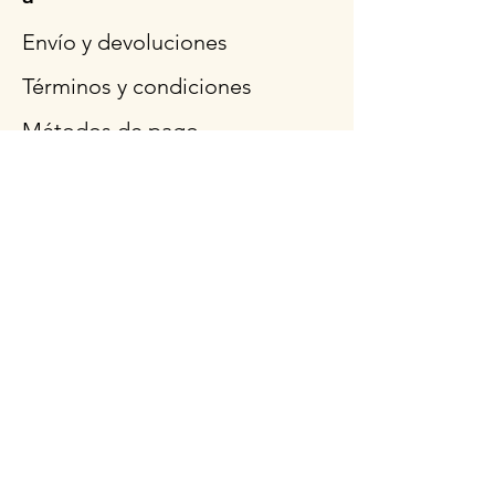
Envío y devoluciones
Términos y condiciones
Métodos de pago
Preguntas más frecuentes
Síganos
Horario de
apertura
Lun - Vie: 9am - 3pm