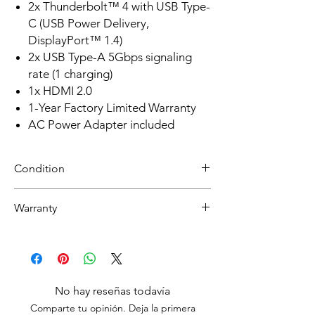
2x Thunderbolt™ 4 with USB Type-
C (USB Power Delivery,
DisplayPort™ 1.4)
2x USB Type-A 5Gbps signaling
rate (1 charging)
1x HDMI 2.0
1-Year Factory Limited Warranty
AC Power Adapter included
Condition
Refurbished
Warranty
Grade A : Item will have overall excellent to
very good cosmetic condition.
30 day limited hardware warranty.
Return:
Start the return process within 30 days of
receiving your item.
No hay reseñas todavía
Comparte tu opinión. Deja la primera