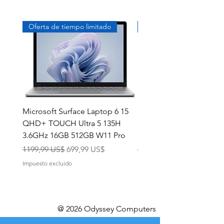
Oferta de tiempo limitado
Exclusivo
Microsoft Surface Laptop 6 15
Dell Latitude 5591 15.6
QHD+ TOUCH Ultra 5 135H
Intel i7-8850H 16GB RA
3.6GHz 16GB 512GB W11 Pro
NVMe MX130 Win 11 Pr
Precio
Precio de oferta
Precio
1199,99 US$
699,99 US$
499,99 US$
Impuesto excluido
Impuesto excluido
@ 2026 Odyssey Computers