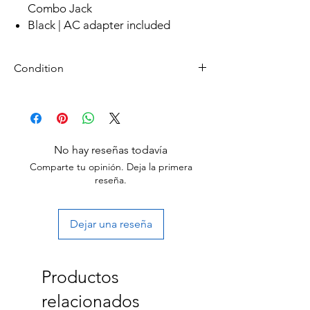
Combo Jack
Black | AC adapter included
Condition
Refurbished
Grade A: Item is overall excellent to very
good cosmetic condition. Some Grade A
units will be cosmetically pristine, while
No hay reseñas todavía
others may have light scratches or other
Comparte tu opinión. Deja la primera
minor blemishes.
reseña.
Dejar una reseña
Productos
relacionados