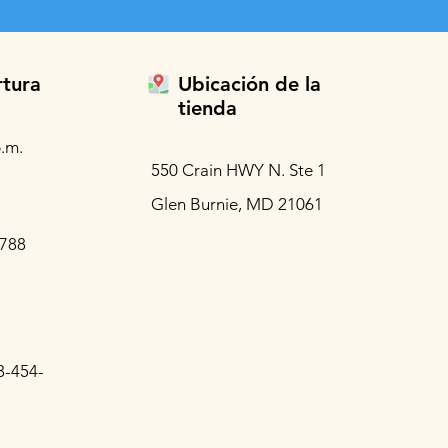
rtura
Ubicación de la
tienda
.m.
550 Crain HWY N. Ste 1
Glen Burnie, MD 21061
3788
3-454-