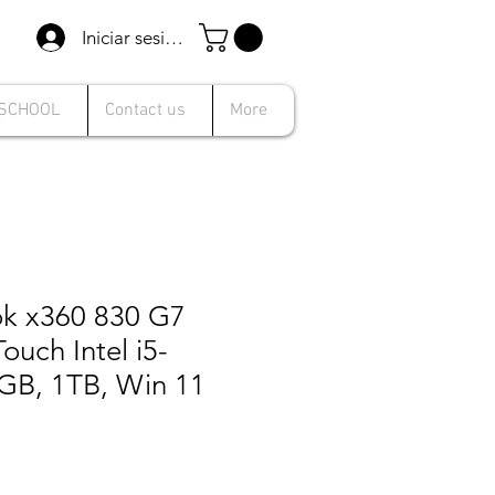
Iniciar sesión
 SCHOOL
Contact us
More
ok x360 830 G7
ouch Intel i5-
GB, 1TB, Win 11