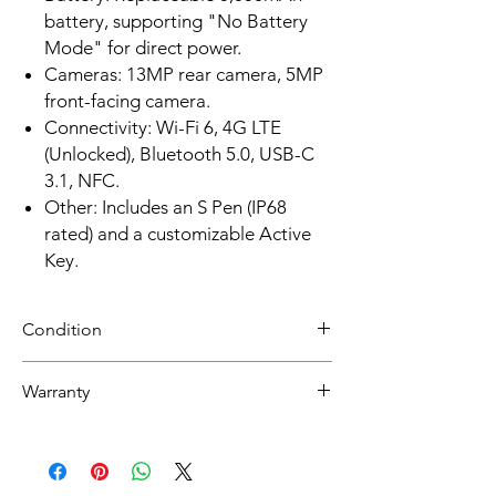
battery, supporting "No Battery
Mode" for direct power.
Cameras: 13MP rear camera, 5MP
front-facing camera.
Connectivity: Wi-Fi 6, 4G LTE
(Unlocked), Bluetooth 5.0, USB-C
3.1, NFC.
Other: Includes an S Pen (IP68
rated) and a customizable Active
Key.
Condition
NEW
Warranty
30 day limited hardware warranty.
Return:
Start the return process within 30 days of