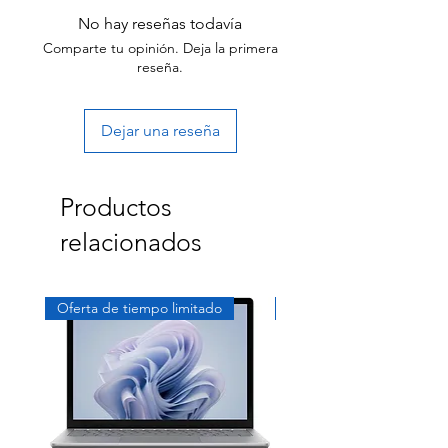
receiving your item.
No hay reseñas todavía
Comparte tu opinión. Deja la primera
reseña.
Dejar una reseña
Productos
relacionados
Oferta de tiempo limitado
Exclusivo