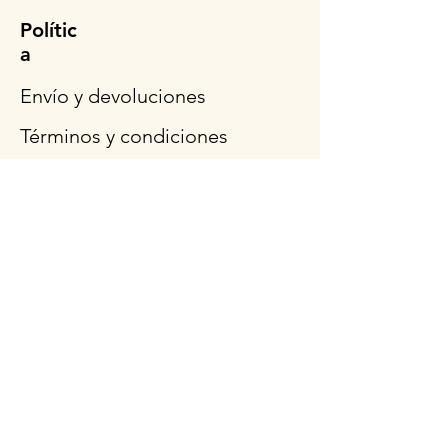
Polític
a
Envío y devoluciones
Términos y condiciones
Métodos de pago
Preguntas más frecuentes
Síganos
Horario de
apertura