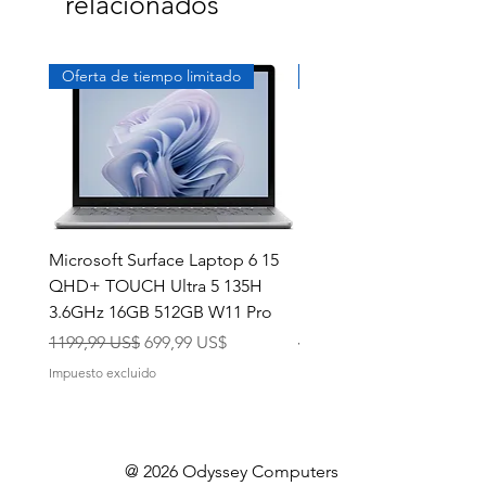
relacionados
Oferta de tiempo limitado
Exclusivo
Microsoft Surface Laptop 6 15
Dell Latitude 5591 15.6
QHD+ TOUCH Ultra 5 135H
Intel i7-8850H 16GB RA
3.6GHz 16GB 512GB W11 Pro
NVMe MX130 Win 11 Pr
Precio
Precio de oferta
Precio
1199,99 US$
699,99 US$
499,99 US$
Impuesto excluido
Impuesto excluido
@ 2026 Odyssey Computers