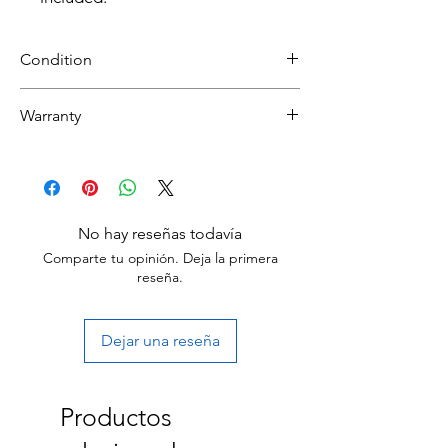
Condition
Refurbished
Warranty
Grade B :Item will have some cosmetic
30 day limited hardware warranty.
blemishes that include scratches and/or
Return:Start the return process within 30
other surface imperfections.
days of receiving your item.
No hay reseñas todavía
Comparte tu opinión. Deja la primera
reseña.
Dejar una reseña
Productos