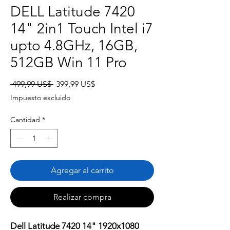
DELL Latitude 7420
14" 2in1 Touch Intel i7
upto 4.8GHz, 16GB,
512GB Win 11 Pro
Precio
Precio
 499,99 US$ 
399,99 US$
de
Impuesto excluido
oferta
Cantidad
*
Agregar al carrito
Realizar compra
Dell Latitude 7420 14" 1920x1080