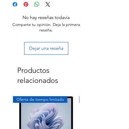
Grade B: Item will have some cosmetic
blemishes that include few scratches and/or
No hay reseñas todavía
other small surface imperfections.
Comparte tu opinión. Deja la primera
reseña.
Dejar una reseña
Productos
relacionados
Oferta de tiempo limitado
Exclusivo