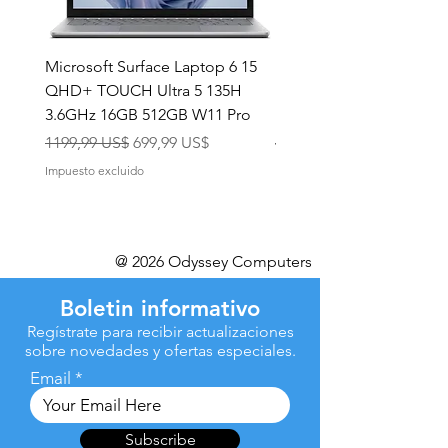
Microsoft Surface Laptop 6 15
Dell Latitude 5591 15.6
QHD+ TOUCH Ultra 5 135H
Intel i7-8850H 16GB RA
3.6GHz 16GB 512GB W11 Pro
NVMe MX130 Win 11 Pr
Precio
Precio de oferta
Precio
1199,99 US$
699,99 US$
499,99 US$
Impuesto excluido
Impuesto excluido
@ 2026 Odyssey Computers
Boletin informativo
Regístrate para recibir actualizaciones
sobre novedades y ofertas especiales.
Email
Subscribe