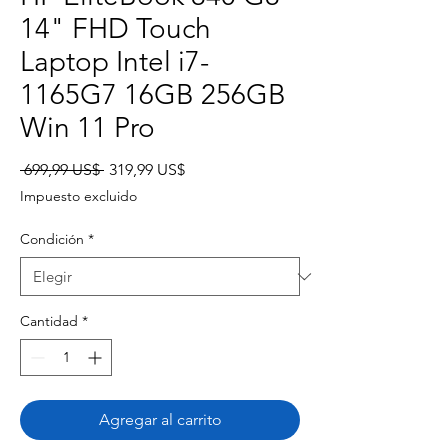
14" FHD Touch
Laptop Intel i7-
1165G7 16GB 256GB
Win 11 Pro
Precio
Precio
 699,99 US$ 
319,99 US$
de
Impuesto excluido
oferta
Condición
*
Cantidad
*
Agregar al carrito