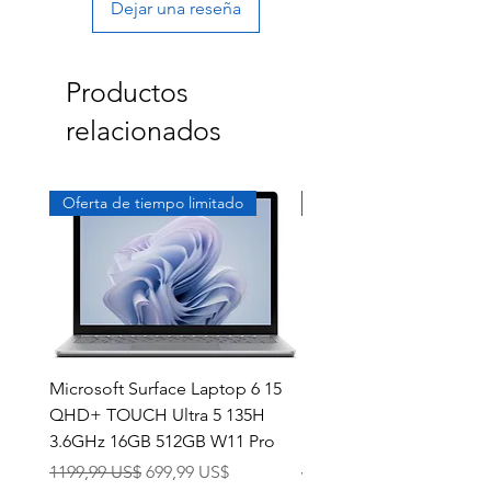
Dejar una reseña
Productos
relacionados
Oferta de tiempo limitado
Exclusivo
Microsoft Surface Laptop 6 15
Dell Latitude 5591 15.6
QHD+ TOUCH Ultra 5 135H
Intel i7-8850H 16GB RA
3.6GHz 16GB 512GB W11 Pro
NVMe MX130 Win 11 Pr
Precio
Precio de oferta
Precio
1199,99 US$
699,99 US$
499,99 US$