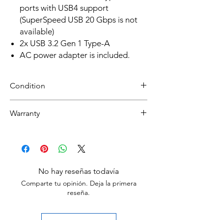
ports with USB4 support
(SuperSpeed USB 20 Gbps is not
available)
2x USB 3.2 Gen 1 Type-A
AC power adapter is included.
Condition
Refurbished
Warranty
Grade A: Item is overall excellent to very
good cosmetic condition. Some Grade A
30 day limited hardware warranty.
units will be cosmetically pristine, while
Return:
others may have light scratches or other
Start the return process within 30 days of
minor blemishes.
receiving your item.
Grade B : Item will have some cosmetic
No hay reseñas todavía
blemishes that include scratches and/or
Comparte tu opinión. Deja la primera
other surface imperfections.
reseña.