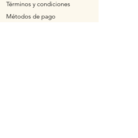
Términos y condiciones
Métodos de pago
Preguntas más frecuentes
Síganos
Horario de
apertura
Lun - Vie: 9am - 3pm
Sábado: 9 a.m.- 12:30
p.m.