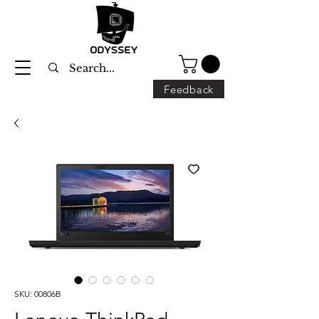
Feedback
SKU: 00806B