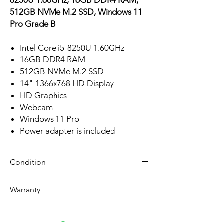
8250U 1.60GHz, 16GB DDR4 RAM,
512GB NVMe M.2 SSD, Windows 11
Pro Grade B
Intel Core i5-8250U 1.60GHz
16GB DDR4 RAM
512GB NVMe M.2 SSD
14" 1366x768 HD Display
HD Graphics
Webcam
Windows 11 Pro
Power adapter is included
Condition
Refurbished
Warranty
Grade B : Item will have some cosmetic
blemishes that include scratches and/or
30 day limited hardware warranty.
other surface imperfections.
Return: