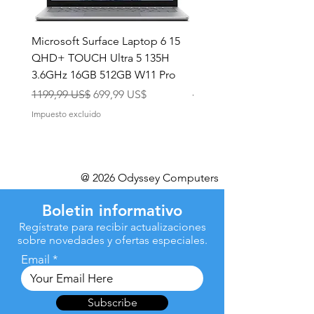
Microsoft Surface Laptop 6 15
Dell Latitude 5591 15.6
QHD+ TOUCH Ultra 5 135H
Intel i7-8850H 16GB RA
3.6GHz 16GB 512GB W11 Pro
NVMe MX130 Win 11 Pr
Precio
Precio de oferta
Precio
1199,99 US$
699,99 US$
499,99 US$
Impuesto excluido
Impuesto excluido
@ 2026 Odyssey Computers
Boletin informativo
Regístrate para recibir actualizaciones
sobre novedades y ofertas especiales.
Email
Subscribe