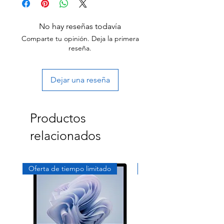
Start the return process within 30 days of
receiving your item.
No hay reseñas todavía
Comparte tu opinión. Deja la primera
reseña.
Dejar una reseña
Productos
relacionados
Oferta de tiempo limitado
Exclusivo