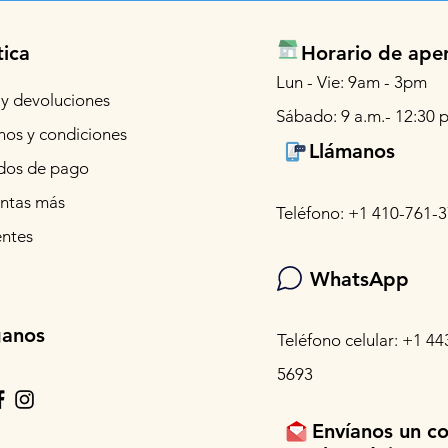
tica
Horario de ape
Lun - Vie: 9am - 3pm
 y devoluciones
Sábado: 9 a.m.- 12:30 p
nos y condiciones
Llámanos
os de pago
ntas más
Teléfono: +1 410-761-
entes
WhatsApp
ganos
Teléfono celular: +1 44
5693
Envíanos un c