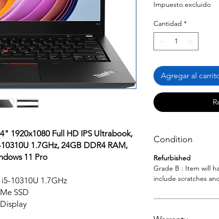
Impuesto excluido
Cantidad
*
Agregar al carrit
R
4" 1920x1080 Full HD IPS Ultrabook,
Condition
5-10310U 1.7GHz, 24GB DDR4 RAM,
dows 11 Pro
Refurbished
Grade B : Item will 
include scratches and
 i5-10310U 1.7GHz
VMe SSD
 Display