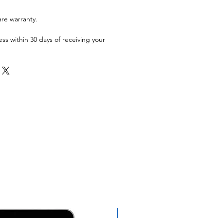
are warranty.
ess within 30 days of receiving your
Exclusivo