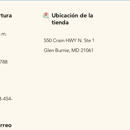
rtura
Ubicación de la
tienda
.m.
550 Crain HWY N. Ste 1
Glen Burnie, MD 21061
3788
3-454-
orreo