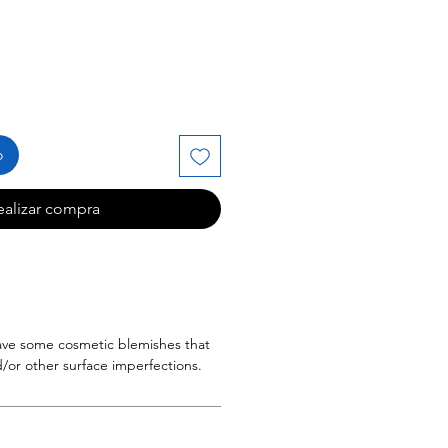
de
oferta
o
ealizar compra
have some cosmetic blemishes that
/or other surface imperfections.