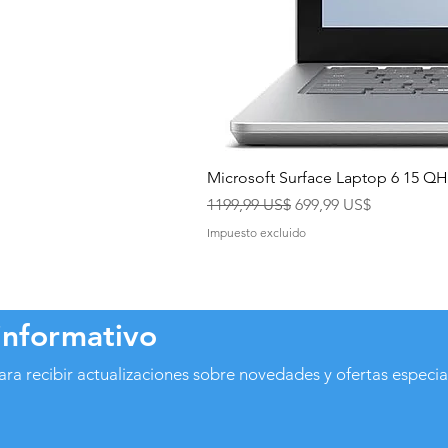
Microsoft Surface Laptop 6 15 
Precio
Precio de oferta
1199,99 US$
699,99 US$
Impuesto excluido
informativo
ara recibir actualizaciones sobre novedades y ofertas especia