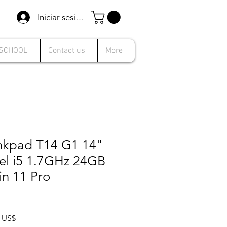
Iniciar sesión
 SCHOOL
Contact us
More
nkpad T14 G1 14"
tel i5 1.7GHz 24GB
n 11 Pro
Precio
9 US$