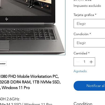
Impuesto excluido
Tarjeta gráfica
*
Elegir
Condición
*
Elegir
Cantidad
*
Agotado
1080 FHD Mobile Workstation PC,
Hz, 32GB DDR4 RAM, 1TB NVMe SSD,
Notificar a
 Windows 11 Pro
850H 2.6GHz
Condition
e M.2 SSD | Windows 11 Pro