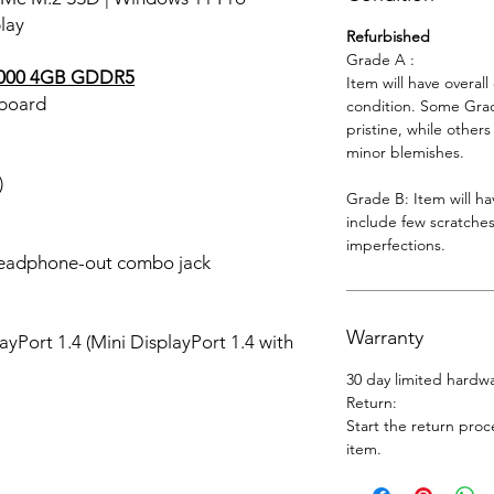
lay
Refurbished
Grade A :
2000 4GB GDDR5
Item will have overal
yboard
condition. Some Grade
pristine, while other
minor blemishes.
)
Grade B: Item will h
include few scratches
imperfections.
headphone-out combo jack
Warranty
yPort 1.4 (Mini DisplayPort 1.4 with
30 day limited hardw
Return:
Start the return proc
item.