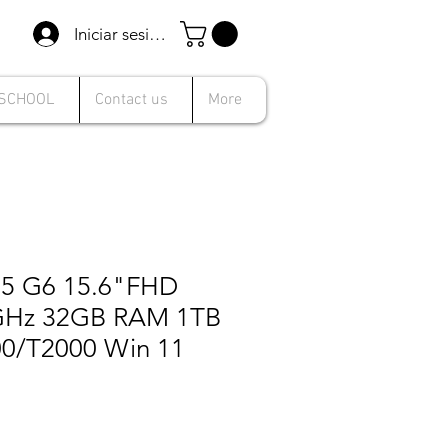
Iniciar sesión
 SCHOOL
Contact us
More
15 G6 15.6"FHD
.6GHz 32GB RAM 1TB
0/T2000 Win 11