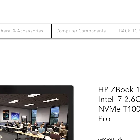
pheral & Accessories
Computer Components
BACK TO
HP ZBook 
Intel i7 2
NVMe T100
Pro
Precio
699,99 US$