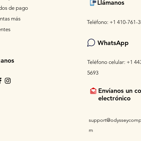
Llámanos
os de pago
ntas más
Teléfono: +1 410-761-
entes
WhatsApp
ganos
Teléfono celular: +1 44
5693
Envíanos un c
electrónico
support@odysseycomp
m