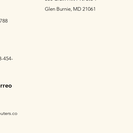
Glen Burnie, MD 21061
3788
3-454-
orreo
uters.co