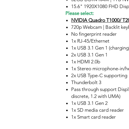
15.6" 1920X1080 FHD Disp
Please select:
NVIDIA Quadro T1000/ T
720p Webcam | Backlit ke
No fingerprint reader
1x RJ-45/Ethernet
1x USB 3.1 Gen 1 (charging
2x USB 3.1 Gen 1
1x HDMI 2.0b
1x Stereo microphone-in/
2x USB Type-C supporting
Thunderbolt 3
Pass through support Displa
discrete, 1.2 with UMA)
1x USB 3.1 Gen 2
1x SD media card reader
1x Smart card reader