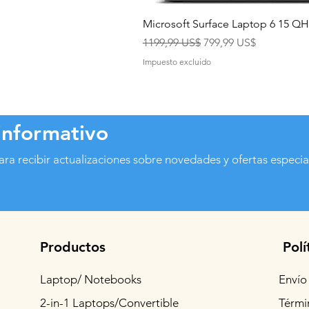
Microsoft Surface Laptop 6 15 
Precio
Precio de oferta
1199,99 US$
799,99 US$
Impuesto excluido
informativo
ara recibir actualizaciones sobre novedades y ofertas especia
Productos
Polí
Laptop/ Notebooks
Envío
2-in-1 Laptops/Convertible
Térmi