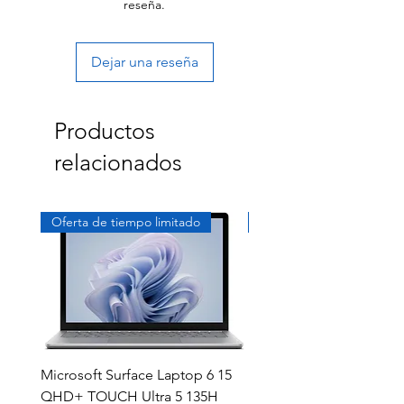
reseña.
Dejar una reseña
Productos
relacionados
Oferta de tiempo limitado
Exclusivo
Microsoft Surface Laptop 6 15
Dell Latitude 5591 15.6
QHD+ TOUCH Ultra 5 135H
Intel i7-8850H 16GB RA