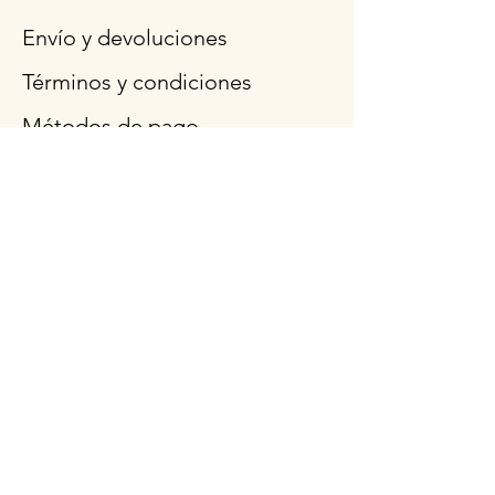
Envío y devoluciones
Términos y condiciones
Métodos de pago
Preguntas más frecuentes
Síganos
Horario de
apertura
Lun - Vie: 9am - 3pm