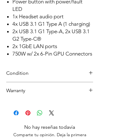
Power button with power/fault
LED
1x Headset audio port
4x USB 3.1 G1 Type A (1 charging)
2x USB 3.1 G1 Type-A, 2x USB 3.1
G2 Type-C®
2x 1GbE LAN ports
750W w/ 2x 6-Pin GPU Connectors
Condition
Refurbished
Warranty
Grade A: Item will be cosmetically pristine,
while others may have light scratches or
30 day limited hardware warranty.
other minor blemishes.
Return:
Start the return process within 30 days of
receiving your item.
No hay reseñas todavía
Comparte tu opinión. Deja la primera