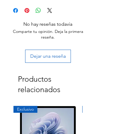
30 day limited hardware warranty.
Return:
Start the return process within 30 days of
receiving your item.
No hay reseñas todavía
Comparte tu opinión. Deja la primera
reseña.
Dejar una reseña
Productos
relacionados
Exclusivo
Exclusivo