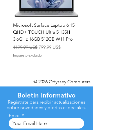
Microsoft Surface Laptop 6 15
Dell Latitude 5591 15.6
QHD+ TOUCH Ultra 5 135H
Intel i7-8850H 16GB RA
3.6GHz 16GB 512GB W11 Pro
NVMe MX130 Win 11 Pr
Precio
Precio de oferta
Precio
1199,99 US$
799,99 US$
499,99 US$
Impuesto excluido
Impuesto excluido
@ 2026 Odyssey Computers
Boletin informativo
Regístrate para recibir actualizaciones
sobre novedades y ofertas especiales.
Email