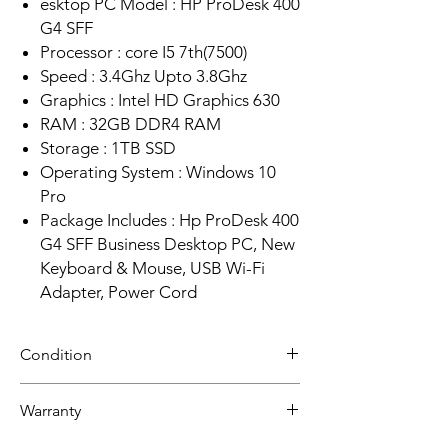
esktop PC Model : HP ProDesk 400
G4 SFF
Processor : core I5 7th(7500)
Speed : 3.4Ghz Upto 3.8Ghz
Graphics : Intel HD Graphics 630
RAM : 32GB DDR4 RAM
Storage : 1TB SSD
Operating System : Windows 10
Pro
Package Includes : Hp ProDesk 400
G4 SFF Business Desktop PC, New
Keyboard & Mouse, USB Wi-Fi
Adapter, Power Cord
Condition
Refurbished
Warranty
Grade A: Item is overall excellent to very
good cosmetic condition.