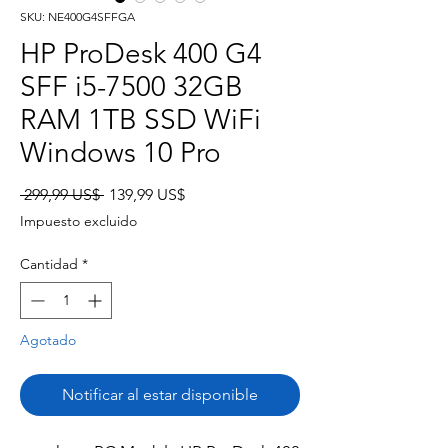
SKU: NE400G4SFFGA
HP ProDesk 400 G4
SFF i5-7500 32GB
RAM 1TB SSD WiFi
Windows 10 Pro
Precio
Precio
 299,99 US$ 
139,99 US$
de
Impuesto excluido
oferta
Cantidad
*
Agotado
Notificar al estar disponible