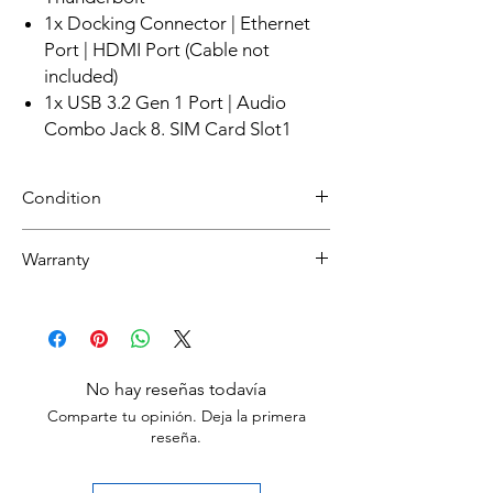
1x Docking Connector | Ethernet
Port | HDMI Port (Cable not
included)
1x USB 3.2 Gen 1 Port | Audio
Combo Jack 8. SIM Card Slot1
Condition
Refurbished
Warranty
Grade A :Item will have overall excellent to
very good cosmetic condition. Some Grade
30 day limited hardware warranty.
A units will be cosmetically pristine, while
Return:
others may have light scratches or other
Start the return process within 30 days of
minor blemishes.
receiving your item.
No hay reseñas todavía
Grade B : Item will have some cosmetic
Comparte tu opinión. Deja la primera
blemishes that include scratches and/or
reseña.
other surface imperfections.