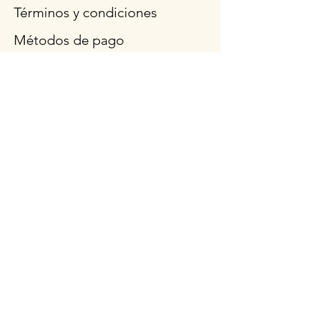
Términos y condiciones
Métodos de pago
Preguntas más frecuentes
Síganos
Horario de
apertura
Lun - Vie: 9am - 3pm
Sábado: 9 a.m.- 12:30
p.m.