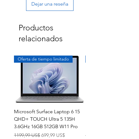
Dejar una reseña
Productos
relacionados
Oferta de tiempo limitado
Exclusivo
Microsoft Surface Laptop 6 15
Dell Latitude 5591 15.6
QHD+ TOUCH Ultra 5 135H
Intel i7-8850H 16GB RA
3.6GHz 16GB 512GB W11 Pro
NVMe MX130 Win 11 Pr
Precio
Precio de oferta
Precio
1199,99 US$
699,99 US$
499,99 US$