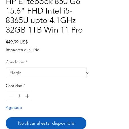
HP Elitebook 850 G6
15.6" FHD Intel i5-
8365U upto 4.1GHz
32GB 1TB Win 11 Pro
Precio
449,99 US$
Impuesto excluido
Condición
*
Cantidad
*
Agotado
Notificar al estar disponible