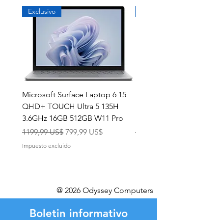
Exclusivo
Exclusivo
Microsoft Surface Laptop 6 15
Dell Latitude 5591 15.6
QHD+ TOUCH Ultra 5 135H
Intel i7-8850H 16GB RA
3.6GHz 16GB 512GB W11 Pro
NVMe MX130 Win 11 Pr
Precio
Precio de oferta
Precio
1199,99 US$
799,99 US$
499,99 US$
Impuesto excluido
Impuesto excluido
@ 2026 Odyssey Computers
Boletin informativo