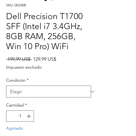
SKU: 00335B
Dell Precision T1700
SFF (Intel i7 3.4GHz,
8GB RAM, 256GB,
Win 10 Pro) WiFi
Precio
Precio
 199,99 US$ 
129,99 US$
de
Impuesto excluido
oferta
Condición
*
Cantidad
*
Agotado