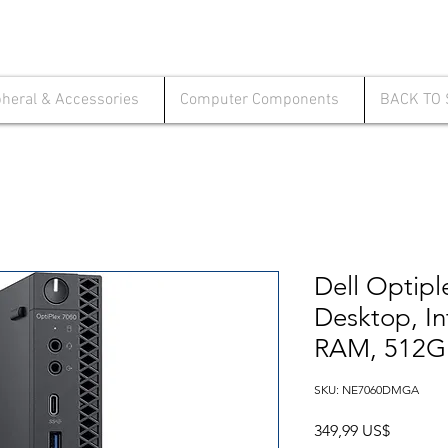
pheral & Accessories
Computer Components
BACK TO
Dell Optipl
Desktop, In
RAM, 512GB
SKU: NE7060DMGA
Precio
349,99 US$