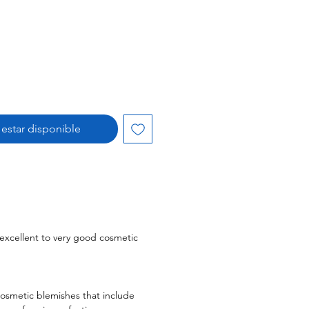
l estar disponible
l excellent to very good cosmetic
cosmetic blemishes that include