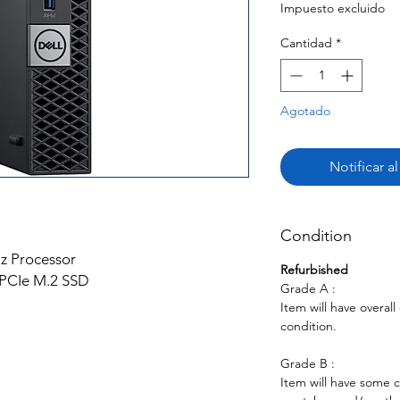
Impuesto excluido
Cantidad
*
Agotado
Notificar a
Condition
z Processor
Refurbished
PCIe M.2 SSD
Grade A :
Item will have overal
condition.
Grade B :
Item will have some 