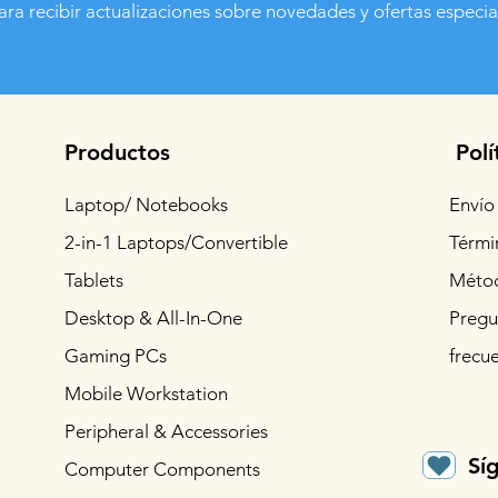
ara recibir actualizaciones sobre novedades y ofertas especia
Productos
Polí
Laptop/ Notebooks
Envío
2-in-1 Laptops/Convertible
Térmi
Tablets
Métod
Desktop & All-In-One
Pregu
Gaming PCs
frecu
Mobile Workstation
Peripheral & Accessories
Sí
Computer Components