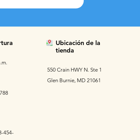
rtura
Ubicación de la
tienda
.m.
550 Crain HWY N. Ste 1
Glen Burnie, MD 21061
3788
3-454-