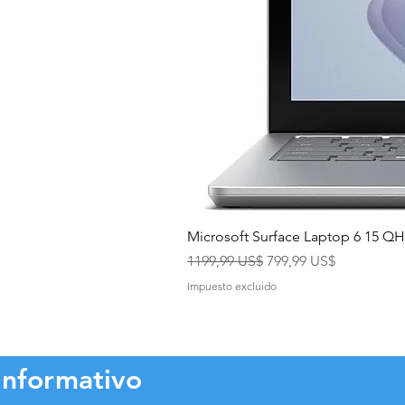
Microsoft Surface Laptop 6 15 
Precio
Precio de oferta
1199,99 US$
799,99 US$
Impuesto excluido
informativo