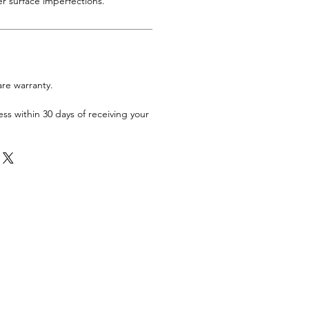
r surface imperfections.
are warranty.
ess within 30 days of receiving your