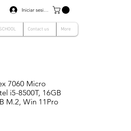
Iniciar sesión
 SCHOOL
Contact us
More
ex 7060 Micro
tel i5-8500T, 16GB
 M.2, Win 11Pro