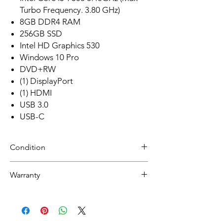
Turbo Frequency. 3.80 GHz)
8GB DDR4 RAM
256GB SSD
Intel HD Graphics 530
Windows 10 Pro
DVD+RW
(1) DisplayPort
(1) HDMI
USB 3.0
USB-C
Condition
Refurbished
Warranty
Grade A :Item will have overall excellent to
very good cosmetic condition. Some Grade
30 day limited hardware warranty.
A units will be cosmetically pristine, while
Return:
others may have light scratches or other
Start the return process within 30 days of
minor blemishes.