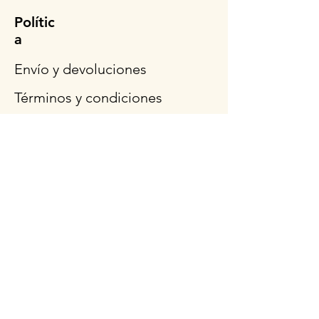
Polític
a
Envío y devoluciones
Términos y condiciones
Métodos de pago
Preguntas más frecuentes
Síganos
Horario de
apertura