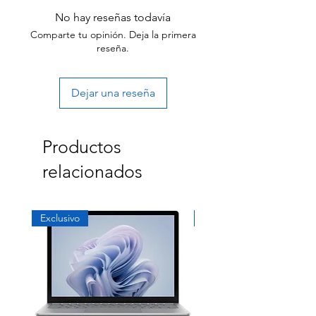
receiving your item.
No hay reseñas todavía
Comparte tu opinión. Deja la primera
reseña.
Dejar una reseña
Productos
relacionados
Exclusivo
Exclusivo