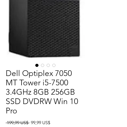
Dell Optiplex 7050
MT Tower i5-7500
3.4GHz 8GB 256GB
SSD DVDRW Win 10
Pro
Precio
Precio
 199,99 US$ 
99,99 US$