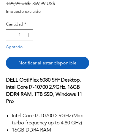
Precio
Precio
 599,99 US$ 
369,99 US$
de
Impuesto excluido
oferta
Cantidad
*
Agotado
Notificar al estar disponible
DELL OptiPlex 5080 SFF Desktop,
Intel Core I7-10700 2.9GHz, 16GB
DDR4 RAM, 1TB SSD, Windows 11
Pro
Intel Core I7-10700 2.9GHz (Max
turbo frequency up to 4.80 GHz)
16GB DDR4 RAM