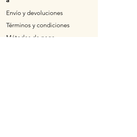
a
Envío y devoluciones
Términos y condiciones
Métodos de pago
Preguntas más frecuentes
Síganos
Horario de
apertura
Lun - Vie: 9am - 3pm