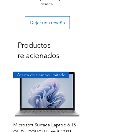
reseña.
Dejar una reseña
Productos
relacionados
Oferta de tiempo limitado
Exclusivo
Microsoft Surface Laptop 6 15
Dell Latitude 5591 15.6
QHD+ TOUCH Ultra 5 135H
Intel i7-8850H 16GB RA