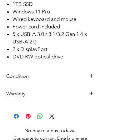
1TB SSD
Windows 11 Pro
Wired keyboard and mouse
Power cord included
5 x USB-A 3.0 / 3.1/3.2 Gen 1 4 x
USB-A 2.0
2 x DisplayPort
DVD RW optical drive
Condition
REFURBISHED
Warranty
Grade A: Item will have overall excellent to
very good cosmetic condition. Some Grade
30 day limited hardware warranty.
A units will be cosmetically pristine, while
Return:
others may have light scratches or other
Start the return process within 30 days of
minor blemishes.
receiving your item.
No hay reseñas todavía
Comparte tu opinión. Deja la primera