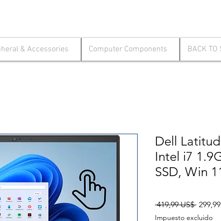
pheral & Accessories
Computer Components
BACK TO
Dell Latitu
Intel i7 1.
SSD, Win 1
Precio
 419,99 US$ 
299,9
Impuesto excluido