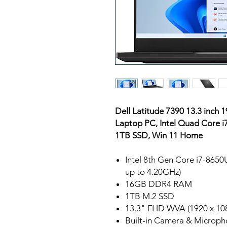
Dell Latitude 7390 13.3 inch
Laptop PC, Intel Quad Core
1TB SSD, Win 11 Home
Intel 8th Gen Core i7-865
up to 4.20GHz)
16GB DDR4 RAM
1TB M.2 SSD
13.3" FHD WVA (1920 x 10
Built-in Camera & Microp