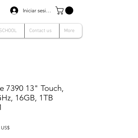
Iniciar sesión
 SCHOOL
Contact us
More
de 7390 13" Touch,
9GHz, 16GB, 1TB
1
Precio
9 US$
de