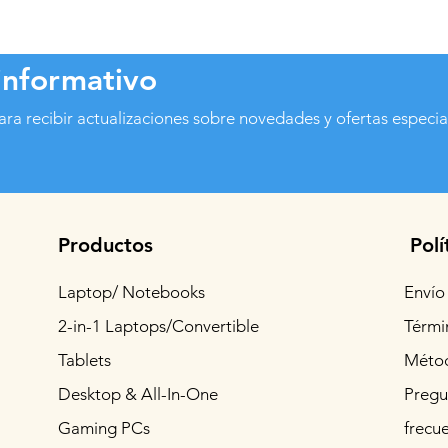
informativo
ara recibir actualizaciones sobre novedades y ofertas especia
Productos
Polí
Laptop/ Notebooks
Envío
2-in-1 Laptops/Convertible
Térmi
Tablets
Métod
Desktop & All-In-One
Pregu
Gaming PCs
frecu