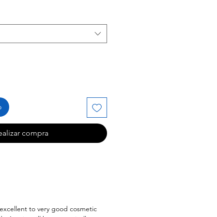
oferta
o
ealizar compra
l excellent to very good cosmetic