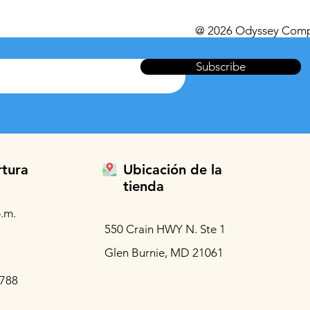
@ 2026 Odyssey Comp
Subscribe
rtura
Ubicación de la
tienda
.m.
550 Crain HWY N. Ste 1
Glen Burnie, MD 21061
3788