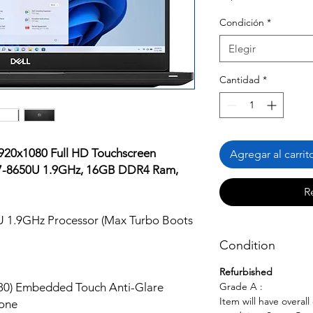
Condición
*
Elegir
Cantidad
*
 1920x1080 Full HD Touchscreen
Agregar al carrit
 i7-8650U 1.9GHz, 16GB DDR4 Ram,
R
0U 1.9GHz Processor (Max Turbo Boots
Condition
Refurbished
80) Embedded Touch Anti-Glare
Grade A :
Item will have overal
hone