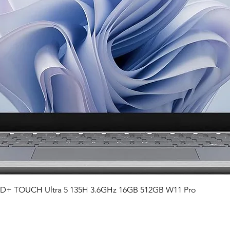
Vista rápida
QHD+ TOUCH Ultra 5 135H 3.6GHz 16GB 512GB W11 Pro