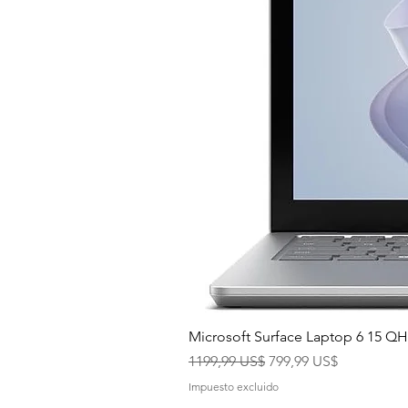
Microsoft Surface Laptop 6 15 
Precio
Precio de oferta
1199,99 US$
799,99 US$
Impuesto excluido