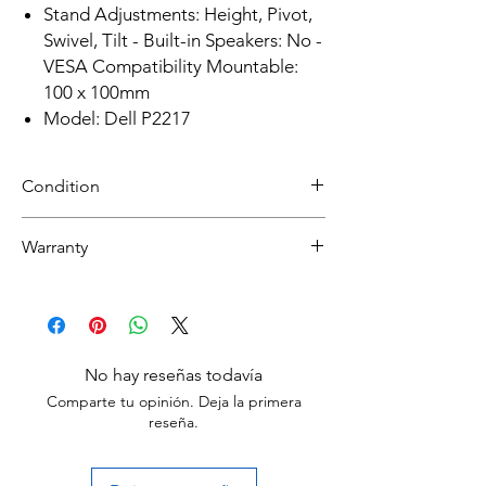
Stand Adjustments: Height, Pivot,
Swivel, Tilt - Built-in Speakers: No -
VESA Compatibility Mountable:
100 x 100mm
Model: Dell P2217
Condition
Refurbished
Warranty
Grade A: Item will have overall excellent to
very good cosmetic condition. Some Grade
30 day limited hardware warranty.
A units will be cosmetically pristine, while
Return:
others may have light scratches or other
Start the return process within 30 days of
minor blemishes.
receiving your item.
No hay reseñas todavía
Grade B: Item will have some cosmetic
Comparte tu opinión. Deja la primera
blemishes that include few scratches and/or
reseña.
other small surface imperfections.