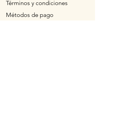
Términos y condiciones
Métodos de pago
Preguntas más frecuentes
Síganos
Horario de
apertura
Lun - Vie: 9am - 3pm
Sábado: 9 a.m.- 12:30
p.m.