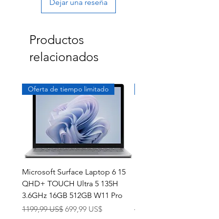
Dejar una reseña
Productos
relacionados
Oferta de tiempo limitado
Exclusivo
Microsoft Surface Laptop 6 15
Dell Latitude 5591 15.6
QHD+ TOUCH Ultra 5 135H
Intel i7-8850H 16GB RA
3.6GHz 16GB 512GB W11 Pro
NVMe MX130 Win 11 Pr
Precio
Precio de oferta
Precio
1199,99 US$
699,99 US$
499,99 US$