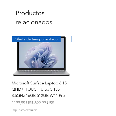
Productos
relacionados
Oferta de tiempo limitado
Exclusivo
Microsoft Surface Laptop 6 15
Dell Latitude 5591 15.6
QHD+ TOUCH Ultra 5 135H
Intel i7-8850H 16GB RA
3.6GHz 16GB 512GB W11 Pro
NVMe MX130 Win 11 Pr
Precio
Precio de oferta
Precio
1199,99 US$
699,99 US$
499,99 US$
Impuesto excluido
Impuesto excluido