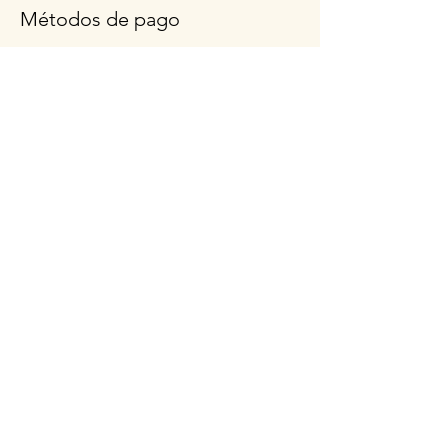
Métodos de pago
Preguntas más frecuentes
Síganos
Horario de
apertura
Lun - Vie: 9am - 3pm
Sábado: 9 a.m.- 12:30
p.m.
Llámanos