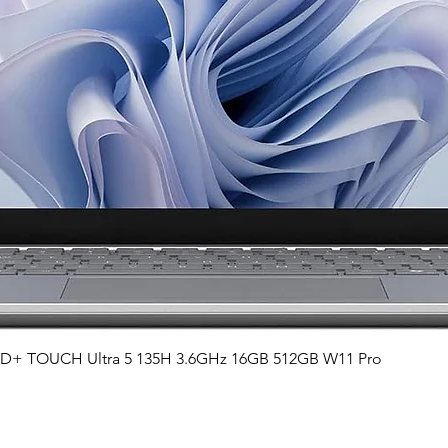
Vista rápida
QHD+ TOUCH Ultra 5 135H 3.6GHz 16GB 512GB W11 Pro