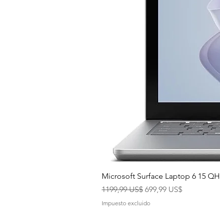
Microsoft Surface Laptop 6 15 
Precio
Precio de oferta
1199,99 US$
699,99 US$
Impuesto excluido