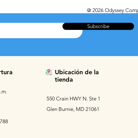
@ 2026 Odyssey Comp
Subscribe
rtura
Ubicación de la
tienda
.m.
550 Crain HWY N. Ste 1
Glen Burnie, MD 21061
3788