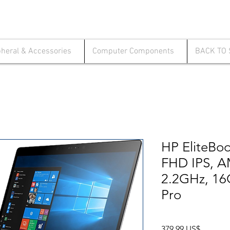
pheral & Accessories
Computer Components
BACK TO
HP EliteBo
FHD IPS, A
2.2GHz, 16
Pro
Precio
379,99 US$