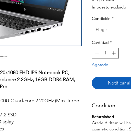
Impuesto excluido
Condición
*
Elegir
Cantidad
*
Agotado
920x1080 FHD IPS Notebook PC,
d-core 2.2GHz, 16GB DDR4 RAM,
Notificar a
Pro
700U Quad-core 2.20GHz (Max Turbo
Condition
M.2 SSD
Refurbished
isplay
Grade A :Item will ha
cs
cosmetic condition. 