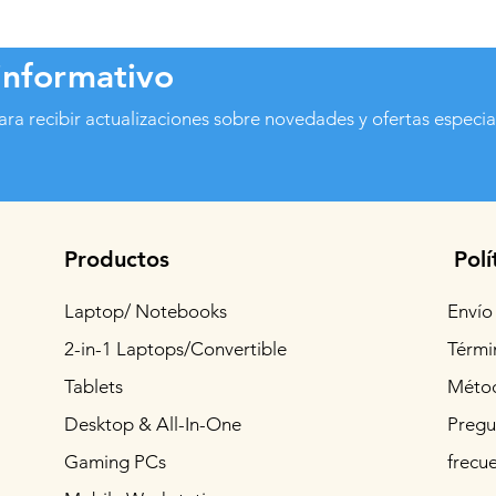
informativo
ara recibir actualizaciones sobre novedades y ofertas especia
Productos
Polí
Laptop/ Notebooks
Envío
2-in-1 Laptops/Convertible
Térmi
Tablets
Métod
Desktop & All-In-One
Pregu
Gaming PCs
frecu