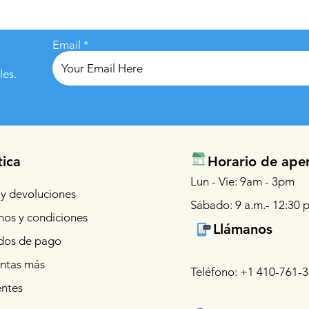
Email
les.
tica
Horario de ape
Lun - Vie: 9am - 3pm
 y devoluciones
Sábado: 9 a.m.- 12:30 p
nos y condiciones
Llámanos
os de pago
ntas más
Teléfono: +1 410-761-
entes