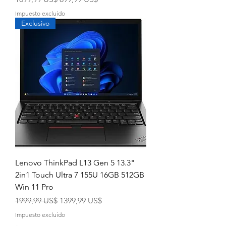
Impuesto excluido
Exclusivo
Lenovo ThinkPad L13 Gen 5 13.3"
2in1 Touch Ultra 7 155U 16GB 512GB
Win 11 Pro
Precio
Precio de oferta
1999,99 US$
1399,99 US$
Impuesto excluido