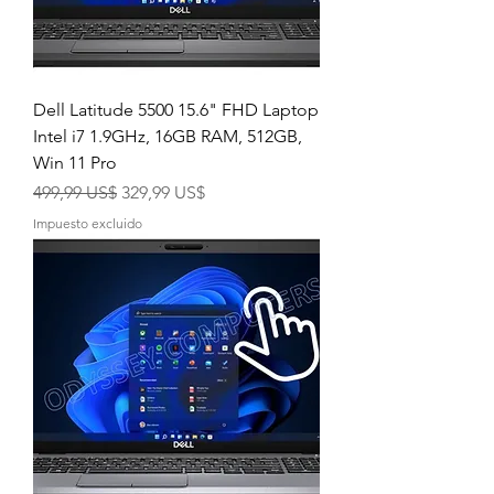
Dell Latitude 5500 15.6" FHD Laptop
Intel i7 1.9GHz, 16GB RAM, 512GB,
Win 11 Pro
Precio
Precio de oferta
499,99 US$
329,99 US$
Impuesto excluido