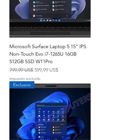
Microsoft Surface Laptop 5 15" IPS
Non-Touch Evo i7-1265U 16GB
512GB SSD W11Pro
Precio
Precio de oferta
799,99 US$
599,99 US$
Impuesto excluido
Exclusivo