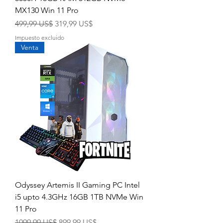
MX130 Win 11 Pro
Precio
Precio de oferta
499,99 US$
319,99 US$
Impuesto excluido
Venta
Odyssey Artemis II Gaming PC Intel
i5 upto 4.3GHz 16GB 1TB NVMe Win
11 Pro
Precio
Precio de oferta
1099,99 US$
899,99 US$