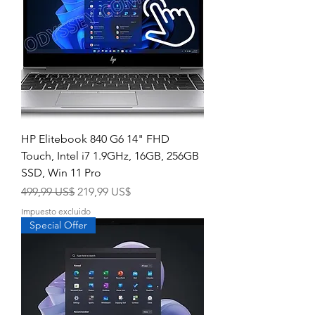
HP Elitebook 840 G6 14" FHD
Touch, Intel i7 1.9GHz, 16GB, 256GB
SSD, Win 11 Pro
Precio
Precio de oferta
499,99 US$
219,99 US$
Impuesto excluido
Special Offer