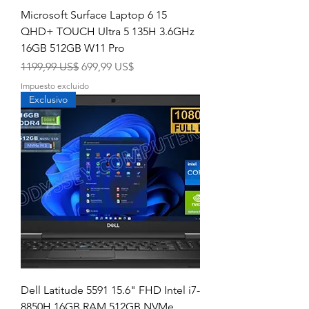
Microsoft Surface Laptop 6 15
QHD+ TOUCH Ultra 5 135H 3.6GHz
16GB 512GB W11 Pro
Precio
Precio de oferta
1199,99 US$
699,99 US$
Impuesto excluido
Exclusivo
Dell Latitude 5591 15.6" FHD Intel i7-
8850H 16GB RAM 512GB NVMe