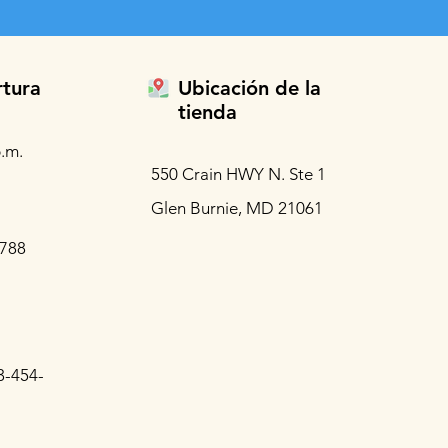
rtura
Ubicación de la
tienda
.m.
550 Crain HWY N. Ste 1
Glen Burnie, MD 21061
3788
3-454-