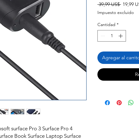
Precio
 39,99 US$ 
19,99 U
Impuesto excluido
Cantidad
*
Agregar al carrit
R
oft surface Pro 3 Surface Pro 4
Surface Book Surface Laptop Surface