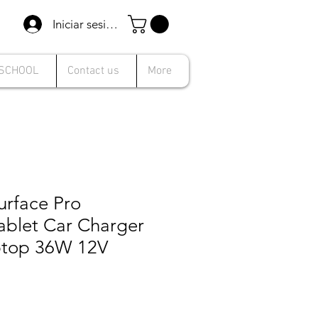
Iniciar sesión
 SCHOOL
Contact us
More
urface Pro
ablet Car Charger
ptop 36W 12V