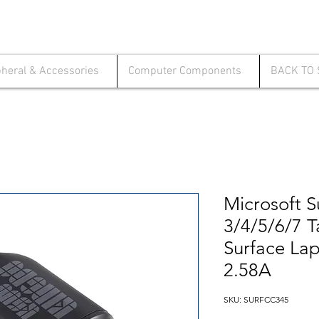
pheral & Accessories
Computer Components
BACK TO
Microsoft S
3/4/5/6/7 T
Surface La
2.58A
SKU: SURFCC345