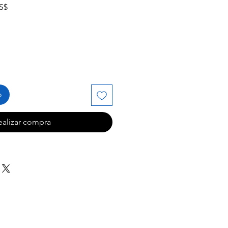
Precio
S$
de
oferta
o
ealizar compra