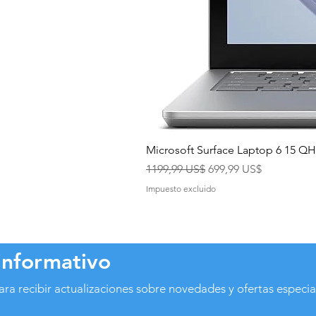
Microsoft Surface Laptop 6 15 
Precio
Precio de oferta
1199,99 US$
699,99 US$
Impuesto excluido
informativo
ara recibir actualizaciones sobre novedades y ofertas especia