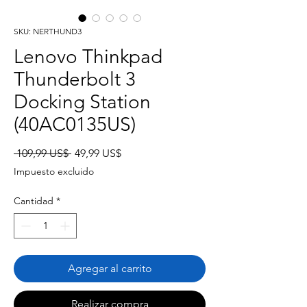
SKU: NERTHUND3
Lenovo Thinkpad
Thunderbolt 3
Docking Station
(40AC0135US)
Precio
Precio
 109,99 US$ 
49,99 US$
de
Impuesto excluido
oferta
Cantidad
*
Agregar al carrito
Realizar compra