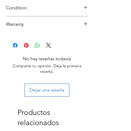
Condition
Refurbished
Warranty
Grade A : Item will have overall excellent to
very good cosmetic condition.
30 day limited hardware warranty.
Return:
Start the return process within 30 days of
receiving your item.
No hay reseñas todavía
Comparte tu opinión. Deja la primera
reseña.
Dejar una reseña
Productos
relacionados