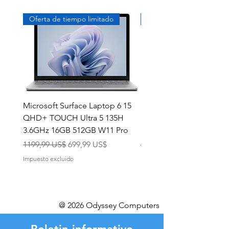
Oferta de tiempo limitado
Exclusivo
Microsoft Surface Laptop 6 15
Dell Latitude 5591 15.6
QHD+ TOUCH Ultra 5 135H
Intel i7-8850H 16GB RA
3.6GHz 16GB 512GB W11 Pro
NVMe MX130 Win 11 Pr
Precio
Precio de oferta
Precio
1199,99 US$
699,99 US$
499,99 US$
Impuesto excluido
Impuesto excluido
@ 2026 Odyssey Computers