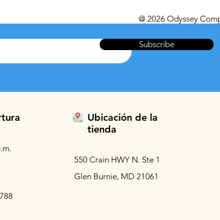
@ 2026 Odyssey Comp
Subscribe
rtura
Ubicación de la
tienda
.m.
550 Crain HWY N. Ste 1
Glen Burnie, MD 21061
3788