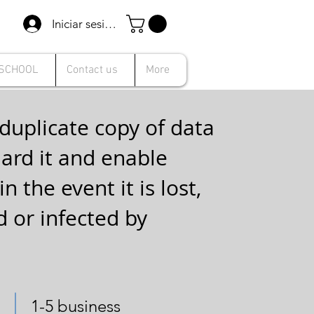
Iniciar sesión
 SCHOOL
Contact us
More
duplicate copy of data
ard it and enable
n the event it is lost,
 or infected by
1-5 business