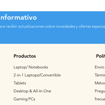
informativo
ara recibir actualizaciones sobre novedades y ofertas especia
Productos
Polí
Laptop/ Notebooks
Envío
2-in-1 Laptops/Convertible
Térmi
Tablets
Métod
Desktop & All-In-One
Pregu
Gaming PCs
frecu