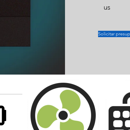
us
Solicitar presu