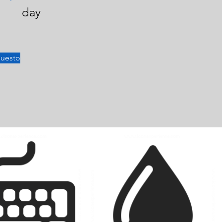
day
puesto