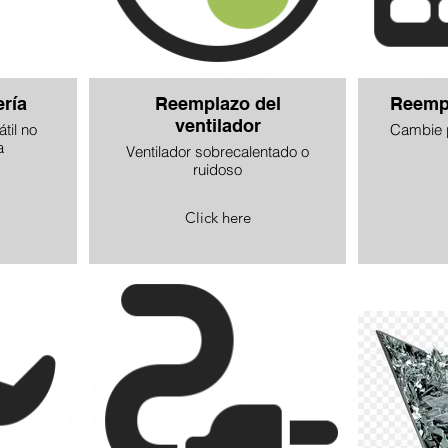
ría
Reemplazo del
Reempl
ventilador
til no
Cambie p
a
Ventilador sobrecalentado o
ruidoso
Click here