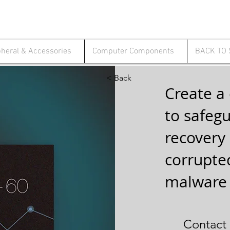
pheral & Accessories
Computer Components
BACK TO
< Back
Create a 
to safegu
recovery i
corrupted
malware
Contact