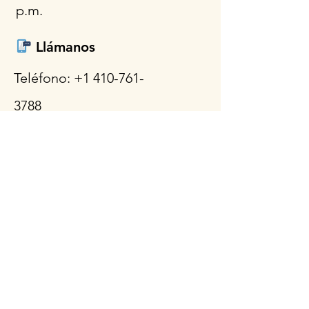
p.m.
Llámanos
Teléfono:
+1 410-761-
3788
WhatsApp
Teléfono celular:
+1 443-454-
5693
Envíanos un
correo
electrónico
support@odysseycomputers.com